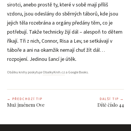
sirotci, anebo prostě ty, které v sobě mají příliš
vzdoru, jsou odeslány do sběrných táborů, kde jsou
jejich těla rozebrána a orgány předány těm, co je
potřebují. Takže technicky žijí dál – alespoň to dětem
říkají. Tři z nich, Connor, Risa a Lev, se setkávají v
táboře a ani na okamžik nemají chuť žít dál…
rozpojení. Jedinou šancí je útěk.
Obálku knihy poskytuje
ObalkyKnih.cz
a Google Books.
←
PŘEDCHOZÍ TIP
DALŠÍ TIP
→
Muž jménem Ove
Dítě číslo 44