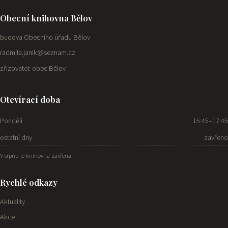
Obecní knihovna Bělov
budova Obecního úřadu Bělov
radmila.janik@seznam.cz
zřizovatel: obec Bělov
Otevírací doba
Pondělí
15:45–17:45
ostatní dny
zavřeno
V srpnu je knihovna zavřena.
Rychlé odkazy
Aktuality
Akce