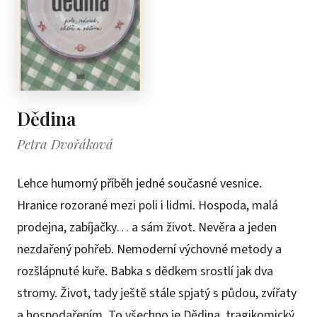
Dědina
Petra Dvořáková
Lehce humorný příběh jedné současné vesnice.
Hranice rozorané mezi poli i lidmi. Hospoda, malá
prodejna, zabíjačky… a sám život. Nevěra a jeden
nezdařený pohřeb. Nemoderní výchovné metody a
rozšlápnuté kuře. Babka s dědkem srostlí jak dva
stromy. Život, tady ještě stále spjatý s půdou, zvířaty
a hospodařením. To všechno je Dědina, tragikomický