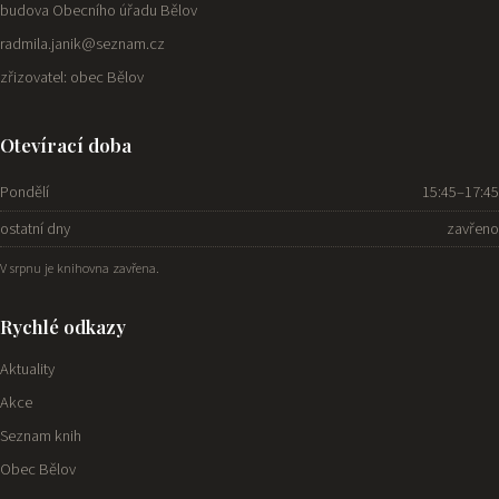
budova Obecního úřadu Bělov
radmila.janik@seznam.cz
zřizovatel: obec Bělov
Otevírací doba
Pondělí
15:45–17:45
ostatní dny
zavřeno
V srpnu je knihovna zavřena.
Rychlé odkazy
Aktuality
Akce
Seznam knih
Obec Bělov