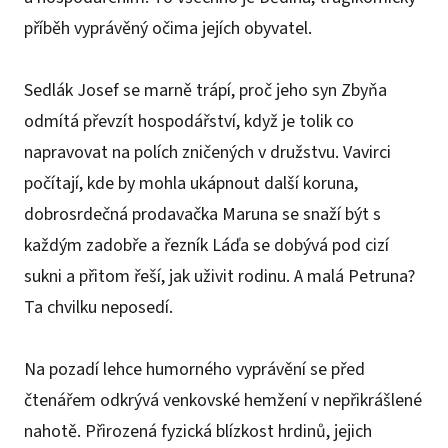
příběh vyprávěný očima jejích obyvatel.
Sedlák Josef se marně trápí, proč jeho syn Zbyňa
odmítá převzít hospodářství, když je tolik co
napravovat na polích zničených v družstvu. Vavirci
počítají, kde by mohla ukápnout další koruna,
dobrosrdečná prodavačka Maruna se snaží být s
každým zadobře a řezník Láďa se dobývá pod cizí
sukni a přitom řeší, jak uživit rodinu. A malá Petruna?
Ta chvilku neposedí.
Na pozadí lehce humorného vyprávění se před
čtenářem odkrývá venkovské hemžení v nepřikrášlené
nahotě. Přirozená fyzická blízkost hrdinů, jejich