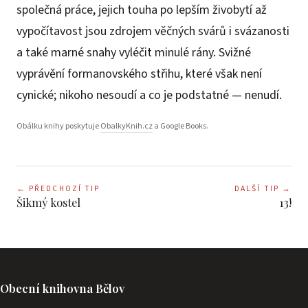
společná práce, jejich touha po lepším živobytí až
vypočítavost jsou zdrojem věčných svárů i svázanosti
a také marné snahy vyléčit minulé rány. Svižné
vyprávění formanovského střihu, které však není
cynické; nikoho nesoudí a co je podstatné — nenudí.
Obálku knihy poskytuje
ObalkyKnih.cz
a Google Books.
←
PŘEDCHOZÍ TIP
DALŠÍ TIP
→
Šikmý kostel
13!
Obecní knihovna Bělov