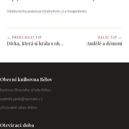
Obálku knihy poskytuje
ObalkyKnih.cz
a Google Books.
←
PŘEDCHOZÍ TIP
DALŠÍ TIP
→
Dívka, která si hrála s ohněm
Andělé a démoni
Obecní knihovna Bělov
budova Obecního úřadu Bělov
radmila.janik@seznam.cz
zřizovatel: obec Bělov
Otevírací doba