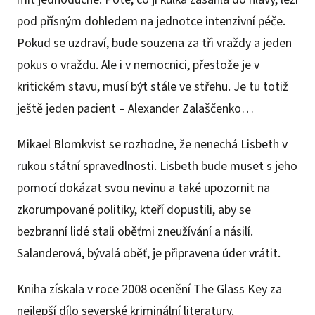
pod přísným dohledem na jednotce intenzivní péče.
Pokud se uzdraví, bude souzena za tři vraždy a jeden
pokus o vraždu. Ale i v nemocnici, přestože je v
kritickém stavu, musí být stále ve střehu. Je tu totiž
ještě jeden pacient – Alexander Zalaščenko…
Mikael Blomkvist se rozhodne, že nenechá Lisbeth v
rukou státní spravedlnosti. Lisbeth bude muset s jeho
pomocí dokázat svou nevinu a také upozornit na
zkorumpované politiky, kteří dopustili, aby se
bezbranní lidé stali oběťmi zneužívání a násilí.
Salanderová, bývalá oběť, je připravena úder vrátit.
Kniha získala v roce 2008 ocenění The Glass Key za
nejlepší dílo severské kriminální literatury.