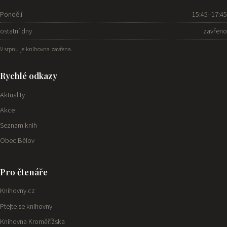
Pondělí
15:45–17:45
ostatní dny
zavřeno
V srpnu je knihovna zavřena.
Rychlé odkazy
Aktuality
Akce
Seznam knih
Obec Bělov
Pro čtenáře
Knihovny.cz
Ptejte se knihovny
Knihovna Kroměřížska