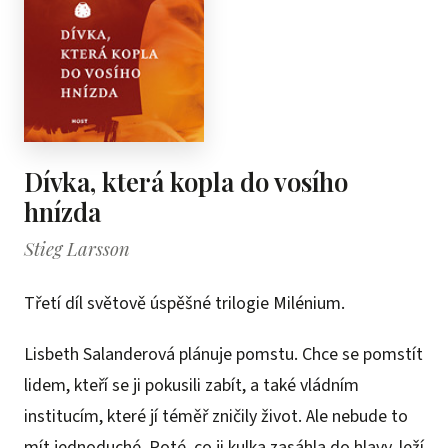
Dívka, která kopla do vosího
hnízda
Stieg Larsson
Třetí díl světově úspěšné trilogie Milénium.
Lisbeth Salanderová plánuje pomstu. Chce se pomstít
lidem, kteří se ji pokusili zabít, a také vládním
institucím, které jí téměř zničily život. Ale nebude to
mít jednoduché. Poté, co ji kulka zasáhla do hlavy, leží