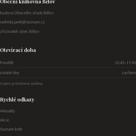
Obecní knihovna Bělov
budova Obecního úřadu Bělov
radmila.janik@seznam.cz
zřizovatel: obec Bělov
Otevírací doba
Pondělí
15:45–17:45
ostatní dny
zavřeno
V srpnu je knihovna zavřena.
Rychlé odkazy
Aktuality
Akce
Seznam knih