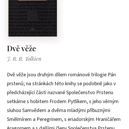
Dvě věže
J. R. R. Tolkien
Dvě věže jsou druhým dílem románové trilogie Pán
prstenů; na stránkách této knihy se podobně jako v
předcházející části nazvané Společenstvo Prstenu
setkáme s hobitem Frodem Pytlíkem, s jeho věrným
sluhou Samvědem a dvěma mladými příbuznými
Smělmírem a Peregrinem, s eriadorským Hraničářem
Aragornem a s dalšími členy Společenstva Prstenu.