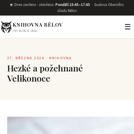
Přeskočit na obsah
Dnes zavřeno · otevřeno:
Pondělí 15:45–17:45
· budova Obecního
úřadu Bělov
KNIHOVNA BĚLOV
☰
OD ROKU 1882
27. BŘEZNA 2024 · KNIHOVNA
Hezké a požehnané
Velikonoce