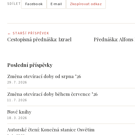
Facebook
E‑mail
SDÍLET
Zkopírovat odkaz
←
STARŠÍ PŘÍSPĚVEK
Cestopisná přednáška: Izrael
Poslední příspěvky
Změna otevírací doby od srpna ’26
29. 7. 2026
Změna otevírací doby během července ’26
11. 7. 2026
Nové knihy
18. 3. 2026
Autorské čtení: Konečná stanice Osvětim