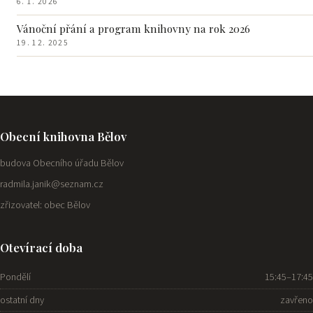
6. 1. 2026
Vánoční přání a program knihovny na rok 2026
19. 12. 2025
Obecní knihovna Bělov
budova Obecního úřadu Bělov
radmila.janik@seznam.cz
zřizovatel: obec Bělov
Otevírací doba
Pondělí
15:45–17:45
ostatní dny
zavřeno