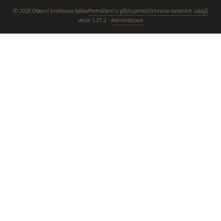
© 2026 Obecní knihovna Bělov
Prohlášení o přístupnosti
Ochrana osobních údajů
verze 1.27.2 ·
Administrace