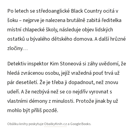
Po letech se středoanglické Black Country ocitá v
šoku – nejprve je nalezena brutálně zabitá ředitelka
místní chlapecké školy, následuje objev lidských
ostatků u bývalého dětského domova. A další hrůzné
zločiny…
Detektiv inspektor Kim Stoneová si záhy uvědomí, že
hledá zvrácenou osobu, jejíž vražedná pouť trvá už
pár desetiletí. Že je třeba ji dopadnout, než znovu
udeří. A že nezbývá než se co nejdřív vyrovnat s
vlastními démony z minulosti. Protože jinak by už
mohlo být příliš pozdě.
Obálku knihy poskytuje
ObalkyKnih.cz
a Google Books.