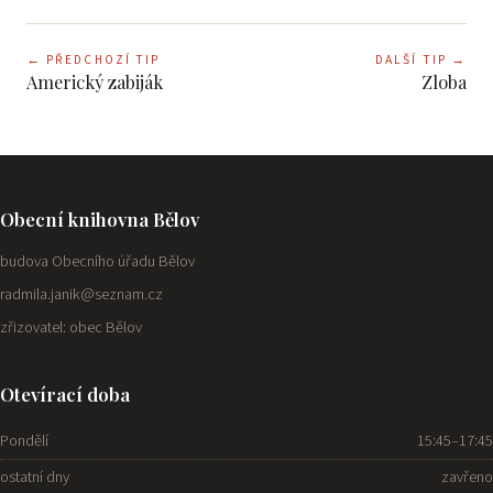
←
PŘEDCHOZÍ TIP
DALŠÍ TIP
→
Americký zabiják
Zloba
Obecní knihovna Bělov
budova Obecního úřadu Bělov
radmila.janik@seznam.cz
zřizovatel: obec Bělov
Otevírací doba
Pondělí
15:45–17:45
ostatní dny
zavřeno