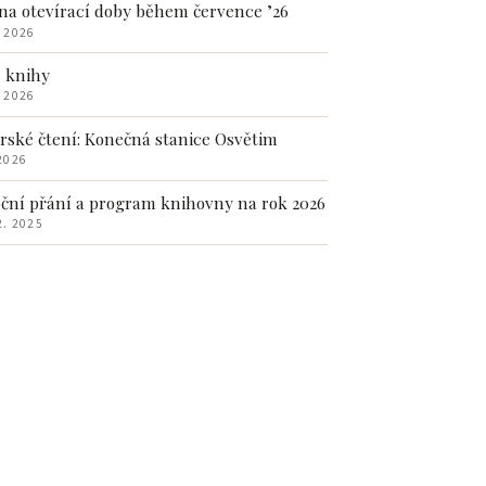
a otevírací doby během července ’26
. 2026
 knihy
. 2026
rské čtení: Konečná stanice Osvětim
 2026
ční přání a program knihovny na rok 2026
2. 2025