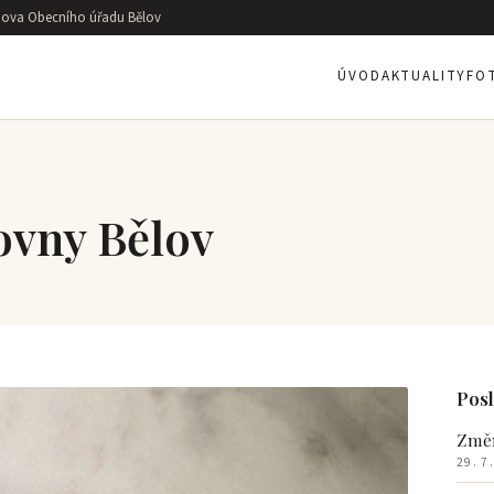
ova Obecního úřadu Bělov
ÚVOD
AKTUALITY
FO
vny Bělov
Posl
Změn
29. 7