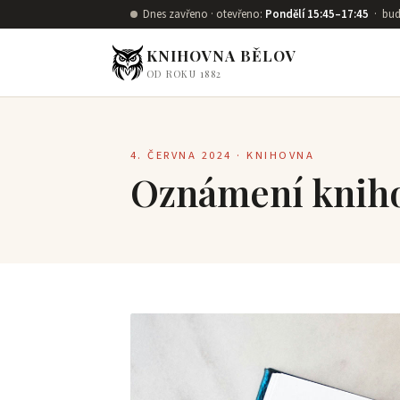
Přeskočit na obsah
Dnes zavřeno · otevřeno:
Pondělí 15:45–17:45
· bud
KNIHOVNA BĚLOV
OD ROKU 1882
4. ČERVNA 2024 · KNIHOVNA
Oznámení kniho