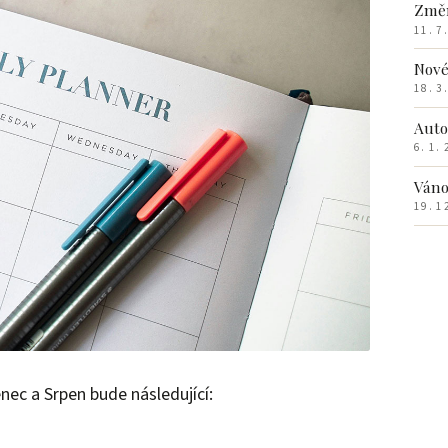
Změn
11. 7
Nové
18. 3
Auto
6. 1.
Váno
19. 1
nec a Srpen bude následující: