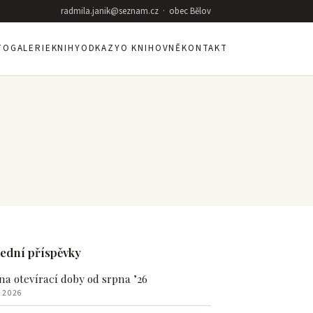
radmila.janik@seznam.cz · obec Bělov
TOGALERIE
KNIHY
ODKAZY
O KNIHOVNĚ
KONTAKT
ední příspěvky
a otevírací doby od srpna ’26
. 2026