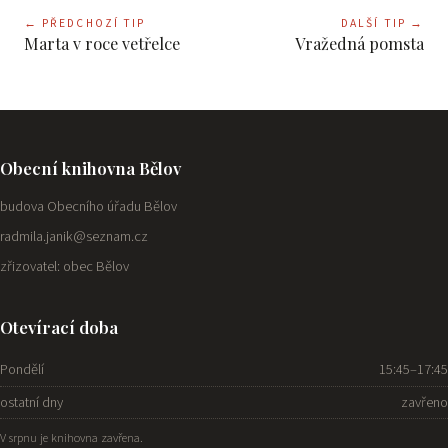
←
PŘEDCHOZÍ TIP
DALŠÍ TIP
→
Marta v roce vetřelce
Vražedná pomsta
Obecní knihovna Bělov
budova Obecního úřadu Bělov
radmila.janik@seznam.cz
zřizovatel: obec Bělov
Otevírací doba
Pondělí
15:45–17:45
ostatní dny
zavřeno
V srpnu je knihovna zavřena.