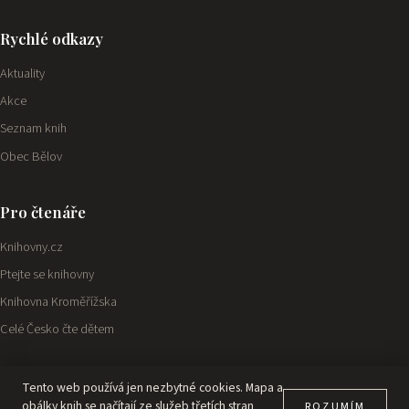
Rychlé odkazy
Aktuality
Akce
Seznam knih
Obec Bělov
Pro čtenáře
Knihovny.cz
Ptejte se knihovny
Knihovna Kroměřížska
Celé Česko čte dětem
Tento web používá jen nezbytné cookies. Mapa a
© 2026 Obecní knihovna Bělov
Prohlášení o přístupnosti
Ochrana osobních údajů
obálky knih se načítají ze služeb třetích stran
ROZUMÍM