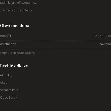
radmila.janik@seznam.cz
zřizovatel: obec Bělov
Otevírací doba
Pondělí
15:45–17:45
ostatní dny
zavřeno
V srpnu je knihovna zavřena.
Rychlé odkazy
Aktuality
Akce
Seznam knih
Obec Bělov