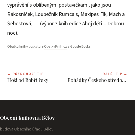
vyprávění s oblíbenými postavičkami, jako jsou
Rákosníček, Loupežník Rumcajs, Maxipes Fík, Mach a
Šebestová, … (výbor z knih edice Ahoj děti – Dobrou
noc).
Obálku knihy poskytuje
ObalkyKnih.cz
a Google Books.
←
PŘEDCHOZÍ TIP
DALŠÍ TIP
→
Hoši od Bobří řeky
Pohádky Českého středohoří
Obecní knihovna Bělov
budova Obecního úřadu Bělov