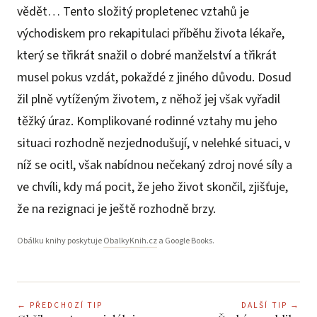
vědět… Tento složitý propletenec vztahů je
východiskem pro rekapitulaci příběhu života lékaře,
který se třikrát snažil o dobré manželství a třikrát
musel pokus vzdát, pokaždé z jiného důvodu. Dosud
žil plně vytíženým životem, z něhož jej však vyřadil
těžký úraz. Komplikované rodinné vztahy mu jeho
situaci rozhodně nezjednodušují, v nelehké situaci, v
níž se ocitl, však nabídnou nečekaný zdroj nové síly a
ve chvíli, kdy má pocit, že jeho život skončil, zjišťuje,
že na rezignaci je ještě rozhodně brzy.
Obálku knihy poskytuje
ObalkyKnih.cz
a Google Books.
←
PŘEDCHOZÍ TIP
DALŠÍ TIP
→