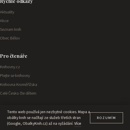
Rychlé odkazy
Aktuality
Akce
Seznam knih
Obec Bělov
Pro čtenáře
Knihovny.cz
Ptejte se knihovny
Knihovna Kroměřížska
Celé Česko čte dětem
Tento web používá jen nezbytné cookies. Mapa a
© 2026 Obecní knihovna Bělov
Prohlášení o přístupnosti
Ochrana osobních údajů
obálky knih se načítají ze služeb třetích stran
ROZUMÍM
verze 1.27.2 ·
Administrace
(Google, ObalkyKnih.cz) až na vyžádání.
Více