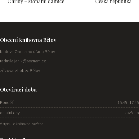
Chřiby – stopami dálnice
Česká republika
Obecní knihovna Bělov
budova Obecního úřadu Bělov
radmila.janik@seznam.cz
zřizovatel: obec Bělov
Otevírací doba
Pondělí
15:45–17:45
ostatní dny
zavřeno
V srpnu je knihovna zavřena.