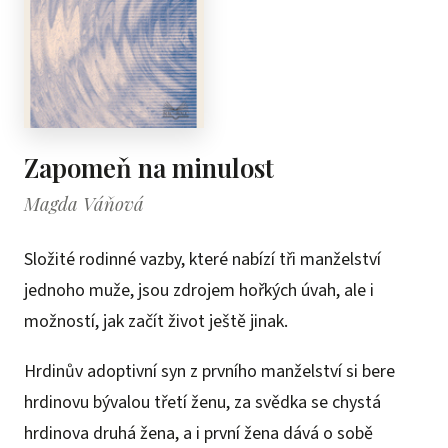
Zapomeň na minulost
Magda Váňová
Složité rodinné vazby, které nabízí tři manželství
jednoho muže, jsou zdrojem hořkých úvah, ale i
možností, jak začít život ještě jinak.
Hrdinův adoptivní syn z prvního manželství si bere
hrdinovu bývalou třetí ženu, za svědka se chystá
hrdinova druhá žena, a i první žena dává o sobě