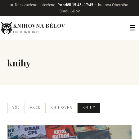
Přeskočit na obsah
Dnes zavřeno · otevřeno:
Pondělí 15:45–17:45
· budova Obecního
úřadu Bělov
KNIHOVNA BĚLOV
☰
OD ROKU 1882
knihy
VŠE
AKCE
KNIHOVNA
KNIHY