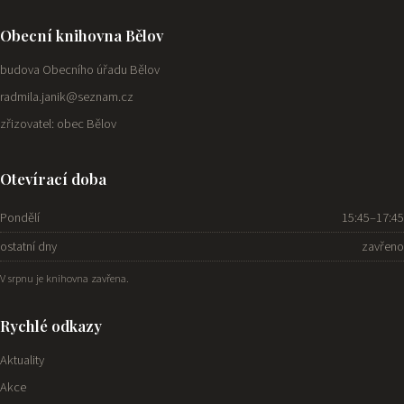
Obecní knihovna Bělov
budova Obecního úřadu Bělov
radmila.janik@seznam.cz
zřizovatel: obec Bělov
Otevírací doba
Pondělí
15:45–17:45
ostatní dny
zavřeno
V srpnu je knihovna zavřena.
Rychlé odkazy
Aktuality
Akce