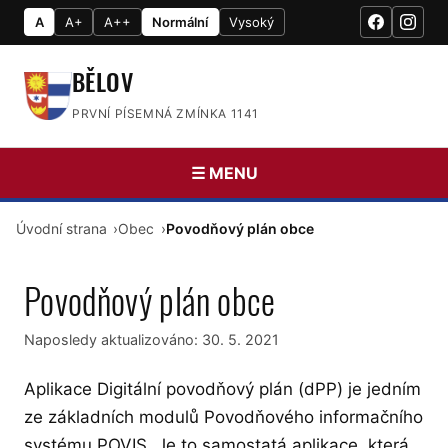
A
A+
A++
Normální
Vysoký
BĚLOV
PRVNÍ PÍSEMNÁ ZMÍNKA 1141
☰ MENU
Úvodní strana
Obec
Povodňový plán obce
Povodňový plán obce
Naposledy aktualizováno:
30. 5. 2021
Aplikace Digitální povodňový plán (dPP) je jedním
ze základních modulů Povodňového informačního
systému POVIS. Je to samostatá aplikace, která