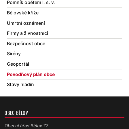
Pomník obětem I. s. v.
Bělovské kříže
Úmrtní oznámení
Firmy a živnostníci
Bezpečnost obce
Sirény
Geoportál
Povodňový plán obce
Stavy hladin
OBEC BĚLOV
Obecní úřad Bělov 77