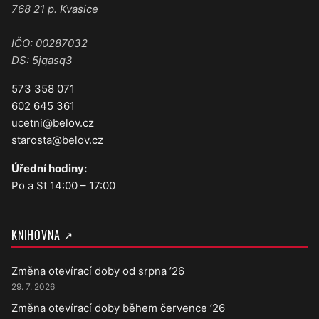
768 21 p. Kvasice
IČO: 00287032
DS: 5jqasq3
573 358 071
602 645 361
ucetni@belov.cz
starosta@belov.cz
Úřední hodiny:
Po a St 14:00 – 17:00
KNIHOVNA ↗
Změna otevírací doby od srpna ’26
29. 7. 2026
Změna otevírací doby během července ’26