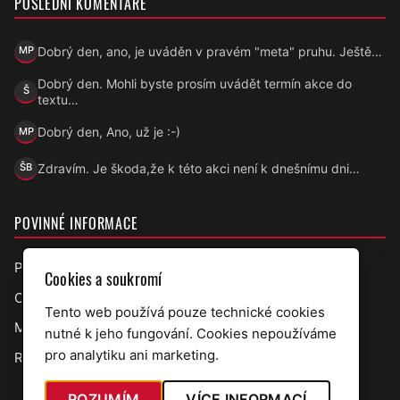
POSLEDNÍ KOMENTÁŘE
Dobrý den, ano, je uváděn v pravém "meta" pruhu. Ještě…
MP
Marek Přecechtěl
Dobrý den. Mohli byste prosím uvádět termín akce do
Š
Šárka
textu…
Dobrý den, Ano, už je :-)
MP
Marek Přecechtěl
Zdravím. Je škoda,že k této akci není k dnešnímu dni…
ŠB
Šárka B.
POVINNÉ INFORMACE
Prohlášení o přístupnosti
Cookies a soukromí
Ochrana osobních údajů
Tento web používá pouze technické cookies
Mapa webu
nutné k jeho fungování. Cookies nepoužíváme
pro analytiku ani marketing.
RSS úřední deska
ROZUMÍM
VÍCE INFORMACÍ