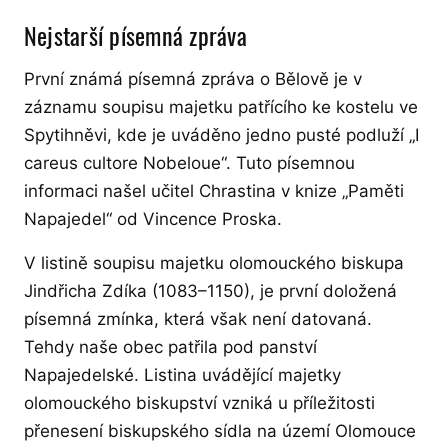
Nejstarší písemná zpráva
První známá písemná zpráva o Bělově je v
záznamu soupisu majetku patřícího ke kostelu ve
Spytihněvi, kde je uváděno jedno pusté podluží „I
careus cultore Nobeloue“. Tuto písemnou
informaci našel učitel Chrastina v knize „Paměti
Napajedel“ od Vincence Proska.
V listině soupisu majetku olomouckého biskupa
Jindřicha Zdíka (1083–1150), je první doložená
písemná zmínka, která však není datovaná.
Tehdy naše obec patřila pod panství
Napajedelské. Listina uvádějící majetky
olomouckého biskupství vzniká u příležitosti
přenesení biskupského sídla na území Olomouce