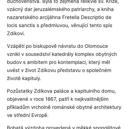
duchovenstva. Byla to zejména relikvie sv. Kříže,
vzácný dar jeruzalémského patriarchy, a kniha
nazaretského arcijáhna Fretella Descriptio de
locis sanctis s předmluvou, věnující tento spis
Zdíkovi.
Vzápětí po biskupově návratu do Olomouce
vznikl v sousedství katedrály komplex obytných
budov s ambitem pro kontemplaci, který měl
uvést v život Zdíkovu představu o společném
životě kapituly.
Pozůstatky Zdíkova paláce a kapitulního domu,
objevené v roce 1867, patří k nejkvalitnějším
příkladům vrcholně románské obytné architektury
ve střední Evropě.
Bohatá výzdoba provedená v měkké spongilitové