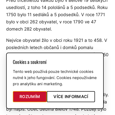
Před třicetiletou válkou bylo v Bělově 19 selských
usedlostí, z toho 14 pololánů a 5 podsedků. Roku
1750 bylo 11 sedláků a 5 podsedků. V roce 1771
bylo v obci 262 obyvatel, v roce 1790 ve 47
domech 282 obyvatel.
Nejvíce obyvatel žilo v obci roku 1921 a to 458. V
posledních letech občanů i domků pomalu
přibývá, v roce 2002 bylo v obci 121 domků a 250
Cookies a soukromí
obyvatel.
Tento web používá pouze technické cookies
Na úřední věci se dávala obecní pečeť. Pečeť
nutné k jeho fungování. Cookies nepoužíváme
byla kovová a pečetilo se do pečetního vosku.
pro analytiku ani marketing.
Vypadalo takto: na kruhové pečeti bylo orací
rádlo s jedním levým kolečkem se dvěma držadly.
ROZUMÍM
VÍCE INFORMACÍ
Na obloze 4 (5) hvězd se sluncem. Kolem dokola
byl nápis: Obec dědina Bielov 1748. Později bylo