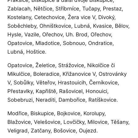
Prakšice, Biskupice a další dvoje Biskupice,
Zablacah, Nětčice, Stříbrníce, Tučapy, Prestaz,
Kostelany, Cetechovice, Žera vice V, Divoký,
Soběchleby, Ohništkovice, Lubná, Kvasice, Bělov,
Hysle, Vazile, Ořechov, Uh. Brod, Ořechov,
Opatovice, Mladotice, Sobnouo, Ondratice,
Lubná, Hoštice.
Opatovice, Želetice, Strážovice, Nikolčice či
Mikulčice, Boleradice, Křižanovice V, Ostrovánky
V, Sobůlky, Věteřov, Hrastouicih, Černíkovice,
Přestavlky, Kapřiště, RašoviceI, Honouici,
Sobebruzi, Neraditi, Dambořice, Ratíškovice.
Modřice, Biskupice, Bojkovice, Korolupy,
Blažovice, Velešovice, Lovčičky, Milovice, Těšany,
Veligrad, Zatčany, Bošovice, Oujezd.