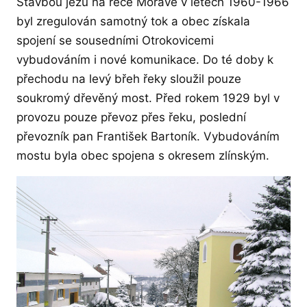
Stavbou jezu na řece Moravě v letech 1960-1966
byl zregulován samotný tok a obec získala
spojení se sousedními Otrokovicemi
vybudováním i nové komunikace. Do té doby k
přechodu na levý břeh řeky sloužil pouze
soukromý dřevěný most. Před rokem 1929 byl v
provozu pouze převoz přes řeku, poslední
převozník pan František Bartoník. Vybudováním
mostu byla obec spojena s okresem zlínským.