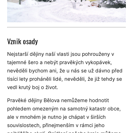
Vznik osady
Nejstarší dějiny naší vlasti jsou pohrouženy v
tajemné šero a nebýt pravěkých vykopávek,
nevěděli bychom ani, že u nás se už dávno před
tisíci lety proháněli lidé, nevěděli, že již tehdy se
vedl krutý boj o život.
Pravěké dějiny Bělova nemůžeme hodnotit
pohledem omezeným na samotný katastr obce,
ale v mnohém je nutno je chápat v širších
souvislostech, přinejmenším v rámci jeho