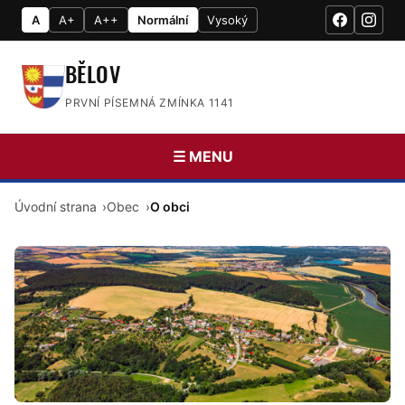
A
A+
A++
Normální
Vysoký
BĚLOV
PRVNÍ PÍSEMNÁ ZMÍNKA 1141
☰ MENU
Úvodní strana
Obec
O obci