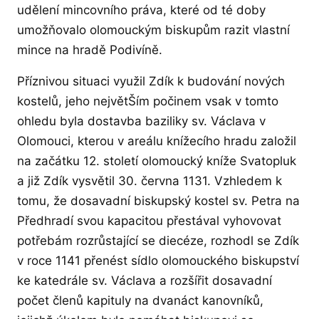
udělení mincovního práva, které od té doby
umožňovalo olomouckým biskupům razit vlastní
mince na hradě Podivíně.
Příznivou situaci využil Zdík k budování nových
kostelů, jeho největŠím počinem vsak v tomto
ohledu byla dostavba baziliky sv. Václava v
Olomouci, kterou v areálu knížecího hradu založil
na začátku 12. století olomoucký kníže Svatopluk
a již Zdík vysvětil 30. června 1131. Vzhledem k
tomu, že dosavadní biskupský kostel sv. Petra na
Předhradí svou kapacitou přestával vyhovovat
potřebám rozrůstající se diecéze, rozhodl se Zdík
v roce 1141 přenést sídlo olomouckého biskupství
ke katedrále sv. Václava a rozšířit dosavadní
počet členů kapituly na dvanáct kanovníků,