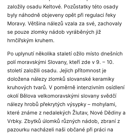
založily osadu Keltové. Pozůstatky této osady
byly náhodně objeveny opět při regulaci řeky
Moravy. Většina nálezů vzala za své, zachovaly
se pouze zlomky nádob vyráběných již
hrnčířským kruhem.
Po uplynutí několika staletí ožilo místo dnešních
polí moravskými Slovany, kteří zde v 9. – 10.
století založili osadu. Jejich přítomnost je
doložena nálezy zlomků slovanské keramiky
kruhových tvarů. V poměrně intenzivním osídlení
okolí Bělova velkomoravskými slovany svědčí
nálezy hrobů překrytých výsypky – mohylami,
které známe z nedalekých Žlutav, Nové Dědiny a
Vrbky. Zbytků úlomků různých nádob, zbraní z
pazourku nacházeli naši občané při práci na