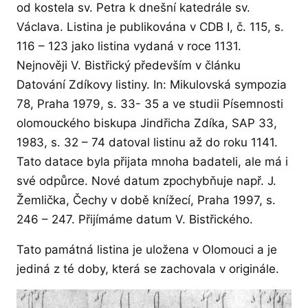
od kostela sv. Petra k dnešní katedrále sv.
Václava. Listina je publikována v CDB I, č. 115, s.
116 – 123 jako listina vydaná v roce 1131.
Nejnověji V. Bistřický především v článku
Datování Zdíkovy listiny. In: Mikulovská sympozia
78, Praha 1979, s. 33- 35 a ve studii Písemnosti
olomouckého biskupa Jindřicha Zdíka, SAP 33,
1983, s. 32 – 74 datoval listinu až do roku 1141.
Tato datace byla přijata mnoha badateli, ale má i
své odpůrce. Nové datum zpochybňuje např. J.
Žemlička, Čechy v době knížecí, Praha 1997, s.
246 – 247. Přijímáme datum V. Bistřického.
Tato památná listina je uložena v Olomouci a je
jediná z té doby, která se zachovala v originále.