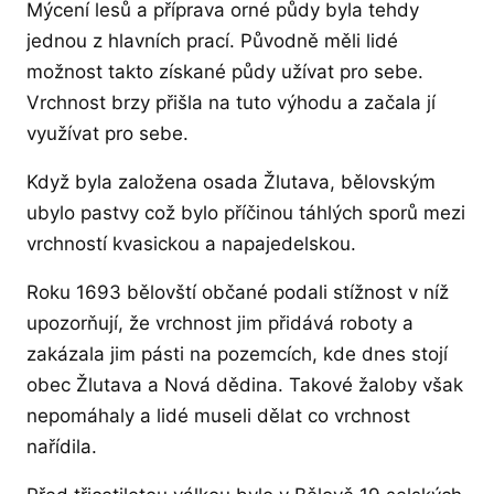
Mýcení lesů a příprava orné půdy byla tehdy
jednou z hlavních prací. Původně měli lidé
možnost takto získané půdy užívat pro sebe.
Vrchnost brzy přišla na tuto výhodu a začala jí
využívat pro sebe.
Když byla založena osada Žlutava, bělovským
ubylo pastvy což bylo příčinou táhlých sporů mezi
vrchností kvasickou a napajedelskou.
Roku 1693 bělovští občané podali stížnost v níž
upozorňují, že vrchnost jim přidává roboty a
zakázala jim pásti na pozemcích, kde dnes stojí
obec Žlutava a Nová dědina. Takové žaloby však
nepomáhaly a lidé museli dělat co vrchnost
nařídila.