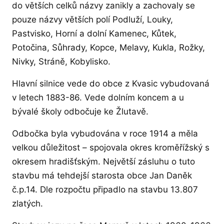
do větších celků názvy zanikly a zachovaly se
pouze názvy větších polí Podluží, Louky,
Pastvisko, Horní a dolní Kamenec, Kůtek,
Potočina, Sůhrady, Kopce, Melavy, Kukla, Rožky,
Nivky, Stráně, Kobylisko.
Hlavní silnice vede do obce z Kvasic vybudovaná
v letech 1883-86. Vede dolním koncem a u
bývalé školy odbočuje ke Žlutavě.
Odbočka byla vybudována v roce 1914 a měla
velkou důležitost – spojovala okres kroměřížský s
okresem hradišťským. Největší zásluhu o tuto
stavbu má tehdejší starosta obce Jan Daněk
č.p.14. Dle rozpočtu připadlo na stavbu 13.807
zlatých.