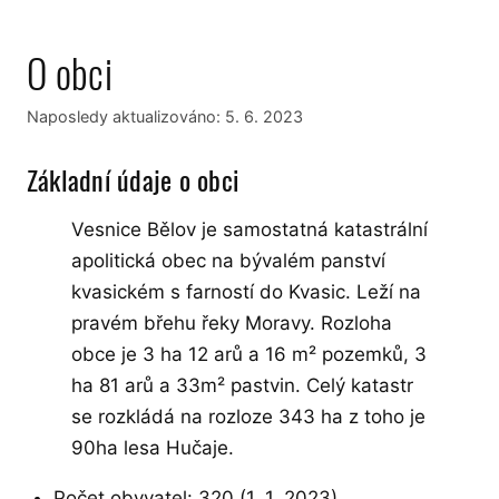
O obci
Naposledy aktualizováno:
5. 6. 2023
Základní údaje o obci
Vesnice Bělov je samostatná katastrální
apolitická obec na bývalém panství
kvasickém s farností do Kvasic. Leží na
pravém břehu řeky Moravy. Rozloha
obce je 3 ha 12 arů a 16 m² pozemků, 3
ha 81 arů a 33m² pastvin. Celý katastr
se rozkládá na rozloze 343 ha z toho je
90ha lesa Hučaje.
Počet obyvatel: 320 (1. 1. 2023)