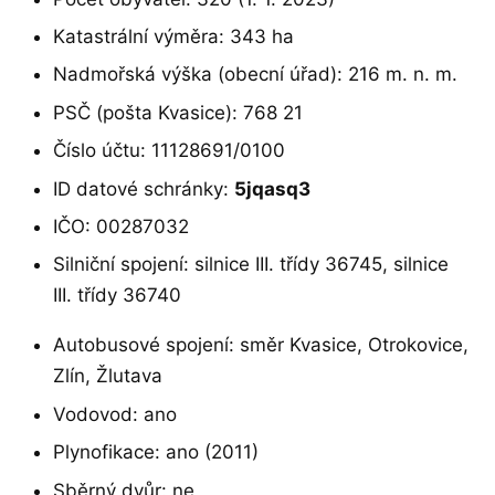
Katastrální výměra: 343 ha
Nadmořská výška (obecní úřad): 216 m. n. m.
PSČ (pošta Kvasice): 768 21
Číslo účtu: 11128691/0100
ID datové schránky:
5jqasq3
IČO: 00287032
Silniční spojení: silnice III. třídy 36745, silnice
III. třídy 36740
Autobusové spojení: směr Kvasice, Otrokovice,
Zlín, Žlutava
Vodovod: ano
Plynofikace: ano (2011)
Sběrný dvůr: ne