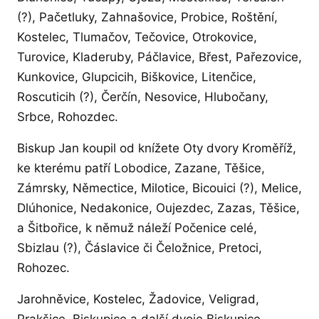
(?), Pačetluky, Zahnašovice, Probice, Roštění,
Kostelec, Tlumačov, Tečovice, Otrokovice,
Turovice, Kladeruby, Páčlavice, Břest, Pařezovice,
Kunkovice, Glupcicih, Biškovice, Litenčice,
Roscuticih (?), Čerčín, Nesovice, Hlubočany,
Srbce, Rohozdec.
Biskup Jan koupil od knížete Oty dvory Kroměříž,
ke kterému patří Lobodice, Zazane, Těšice,
Zámrsky, Němectice, Milotice, Bicouici (?), Melice,
Dlúhonice, Nedakonice, Oujezdec, Zazas, Těšice,
a Šitbořice, k němuž náleží Počenice celé,
Sbizlau (?), Čáslavice či Čeložnice, Pretoci,
Rohozec.
Jarohněvice, Kostelec, Žadovice, Veligrad,