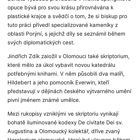
opuce bývá pro svou krásu přirovnávána k
plastické krajce a svědčí o tom, že si biskup pro
tuto práci přivedl specializované kameníky z
oblasti Porýní, s jejichž díly se seznámil během
svých diplomatických cest.
Jindřich Zdík založil v Olomouci také skriptorium,
které mělo za úkol vybavit novou katedrálu
potřebnými knihami. V něm působili dva malíři,
Hildebert a jeho pomocník Everwin, kteří
představují v dějinách českého výtvarného umění
pivní jménem známé umělce.
Mezi rukopisy vzniklými ve skriptoriu vynikají
bohatě iluminované kodexy De civitate Dei sv.
Augustina a Olomoucký kolektář, dříve zvaný