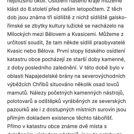
nejbližšího okolí. Osídlení našeho kraje můžeme
klást do 8.století před naším letopočtem. Z těch
dob jsou známa tři sídliště z nichž sídliště galsko-
římské se zbytky kultury lužické se nacházelo na
Milockých mezi Bělovem a Kvasicemi. Můžeme z
určitostí soudit, že tam někde sídlili praobyvatelé
Kvasic nebo Bělova. První stopy lidského osídlení
katastru obce pocházejí ze starší doby kamenné,
z doby posledního zalednění. V této době bylo v
oblasti Napajedelské brány na severovýchodních
výběžcích Chřibů situováno několik osad lovců
mamutů. Nálezy početných kamenných nástrojů,
polotovarů a odštěpků vyráběných ze severských
pazourků ale i z dostupných místních surovin jsou
přímým dokladem existence těchto tábořišť.
Přímo v katastru obce známe dvě místa s