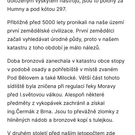
doloženým výskytem nástrojů, jsou to polohy za
Humny a pod kótou 297.
Přibližně před 5000 lety pronikali na naše území
první zemědělské civilizace. První zemědělci
začali vyhledávat úrodné půdy, proto v našem
katastru z toho období je málo nálezů.
Doba bronzová zanechala v katastru obce stopy
v podobě osady a pohřebiště v místě zvaném
Pod Bělovem a také Milocké. Větší část tohoto
sídliště byla zničena při regulaci řeky Moravy
před I.světovou válkou. Alespoň některé
předměty z vykopávek zachránil a získal
ing.Čermák z Brna. Jsou to převážně zlomky z
hliněných nádob a bronzové kopí s tulejkou.
V druhém století před naším letopočtem zde