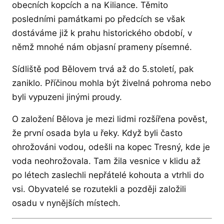
obecních kopcích a na Kiliance. Těmito
posledními památkami po předcích se však
dostáváme již k prahu historického období, v
němž mnohé nám objasní prameny písemné.
Sídliště pod Bělovem trvá až do 5.století, pak
zaniklo. Příčinou mohla být živelná pohroma nebo
byli vypuzeni jinými proudy.
O založení Bělova je mezi lidmi rozšířena pověst,
že první osada byla u řeky. Když byli často
ohrožováni vodou, odešli na kopec Tresný, kde je
voda neohrožovala. Tam žila vesnice v klidu až
po létech zaslechli nepřátelé kohouta a vtrhli do
vsi. Obyvatelé se rozutekli a později založili
osadu v nynějších místech.