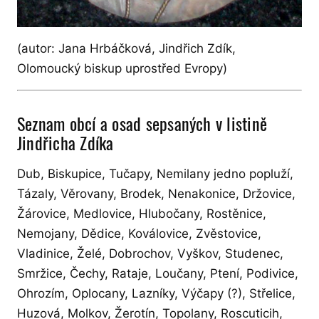
(autor: Jana Hrbáčková, Jindřich Zdík,
Olomoucký biskup uprostřed Evropy)
Seznam obcí a osad sepsaných v listině
Jindřicha Zdíka
Dub, Biskupice, Tučapy, Nemilany jedno popluží,
Tázaly, Věrovany, Brodek, Nenakonice, Držovice,
Žárovice, Medlovice, Hlubočany, Rostěnice,
Nemojany, Dědice, Koválovice, Zvěstovice,
Vladinice, Želé, Dobrochov, Vyškov, Studenec,
Smržice, Čechy, Rataje, Loučany, Ptení, Podivice,
Ohrozím, Oplocany, Lazníky, Výčapy (?), Střelice,
Huzová, Molkov, Žerotín, Topolany, Roscuticih,