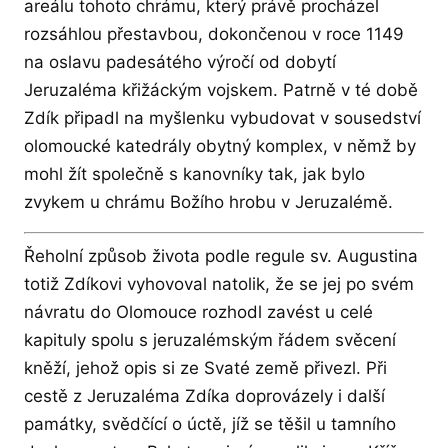
areálu tohoto chrámu, který právě procházel
rozsáhlou přestavbou, dokončenou v roce 1149
na oslavu padesátého výročí od dobytí
Jeruzaléma křižáckým vojskem. Patrně v té době
Zdík připadl na myšlenku vybudovat v sousedství
olomoucké katedrály obytný komplex, v němž by
mohl žít společně s kanovníky tak, jak bylo
zvykem u chrámu Božího hrobu v Jeruzalémě.
Řeholní způsob života podle regule sv. Augustina
totiž Zdíkovi vyhovoval natolik, že se jej po svém
návratu do Olomouce rozhodl zavést u celé
kapituly spolu s jeruzalémským řádem svěcení
kněží, jehož opis si ze Svaté země přivezl. Při
cestě z Jeruzaléma Zdíka doprovázely i další
památky, svědčící o úctě, jíž se těšil u tamního