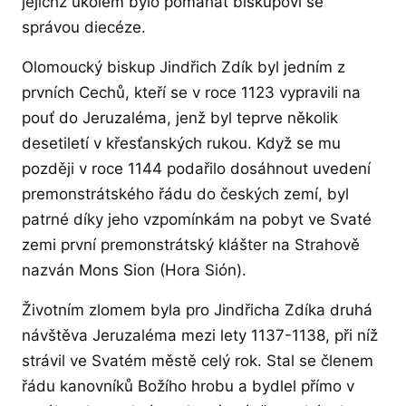
jejichž úkolem bylo pomáhat biskupovi se
správou diecéze.
Olomoucký biskup Jindřich Zdík byl jedním z
prvních Cechů, kteří se v roce 1123 vypravili na
pouť do Jeruzaléma, jenž byl teprve několik
desetiletí v křesťanských rukou. Když se mu
později v roce 1144 podařilo dosáhnout uvedení
premonstrátského řádu do českých zemí, byl
patrné díky jeho vzpomínkám na pobyt ve Svaté
zemi první premonstrátský klášter na Strahově
nazván Mons Sion (Hora Sión).
Životním zlomem byla pro Jindřicha Zdíka druhá
návštěva Jeruzaléma mezi lety 1137-1138, při níž
strávil ve Svatém městě celý rok. Stal se členem
řádu kanovníků Božího hrobu a bydlel přímo v