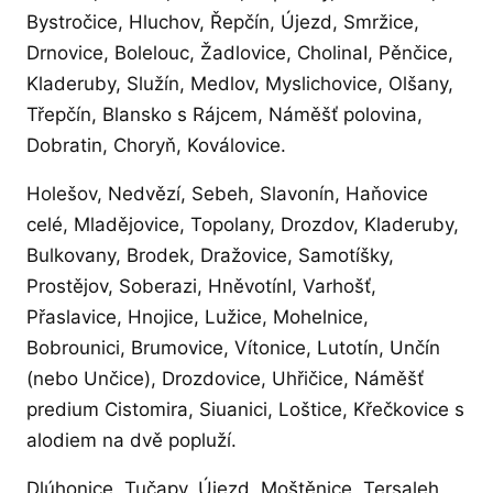
Bystročice, Hluchov, Řepčín, Újezd, Smržice,
Drnovice, Bolelouc, Žadlovice, CholinaI, Pěnčice,
Kladeruby, Služín, Medlov, Myslichovice, Olšany,
Třepčín, Blansko s Rájcem, Náměšť polovina,
Dobratin, Choryň, Koválovice.
Holešov, Nedvězí, Sebeh, Slavonín, Haňovice
celé, Mladějovice, Topolany, Drozdov, Kladeruby,
Bulkovany, Brodek, Dražovice, Samotíšky,
Prostějov, Soberazi, HněvotínI, Varhošť,
Přaslavice, Hnojice, Lužice, Mohelnice,
Bobrounici, Brumovice, Vítonice, Lutotín, Unčín
(nebo Unčice), Drozdovice, Uhřičice, Náměšť
predium Cistomira, Siuanici, Loštice, Křečkovice s
alodiem na dvě popluží.
Dlúhonice, Tučapy, Újezd, Moštěnice, Tersaleh