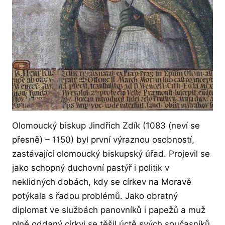
Olomoucký biskup Jindřich Zdík (1083 (neví se
přesně) – 1150) byl první výraznou osobností,
zastávající olomoucký biskupský úřad. Projevil se
jako schopný duchovní pastýř i politik v
neklidných dobách, kdy se církev na Moravě
potýkala s řadou problémů. Jako obratný
diplomat ve službách panovníků i papežů a muž
plně oddaný církvi se těšil úctě svých současníků