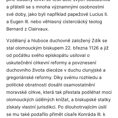
a přátelil se s mnoha významnými osobnostmi
své doby, jako byli například papežové Lucius II.
a Eugen III. nebo věhlasný cisterciácký teolog
Bernard z Clairvaux.
Vzdělaný a hluboce duchovně založený Zdík se
stal olomouckým biskupem 22. března 1126 a již
od počátku svého episkopátu usiloval o
uskutečnění církevní reformy a povznesení
duchovního života diecéze v duchu clunyjské a
gregoriánské reformy. Díky svému rozhledu a
politické obratnosti dosáhl osamostatnění
moravské církve, která tak přestala podléhat moci
olomouckých údělných knížat, a biskupské statky
získaly vlastní jurisdikci. Po dlouhotrvajícím úsilí
se mu také podařilo přimět císaře Konráda III. k