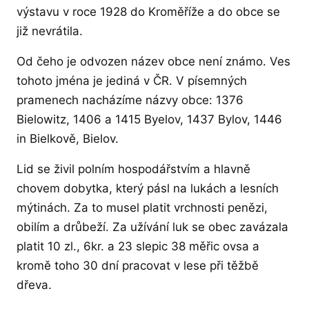
výstavu v roce 1928 do Kroměříže a do obce se
již nevrátila.
Od čeho je odvozen název obce není známo. Ves
tohoto jména je jediná v ČR. V písemných
pramenech nacházíme názvy obce: 1376
Bielowitz, 1406 a 1415 Byelov, 1437 Bylov, 1446
in Bielkově, Bielov.
Lid se živil polním hospodářstvím a hlavně
chovem dobytka, který pásl na lukách a lesních
mýtinách. Za to musel platit vrchnosti penězi,
obilím a drůbeží. Za užívání luk se obec zavázala
platit 10 zl., 6kr. a 23 slepic 38 měřic ovsa a
kromě toho 30 dní pracovat v lese při těžbě
dřeva.