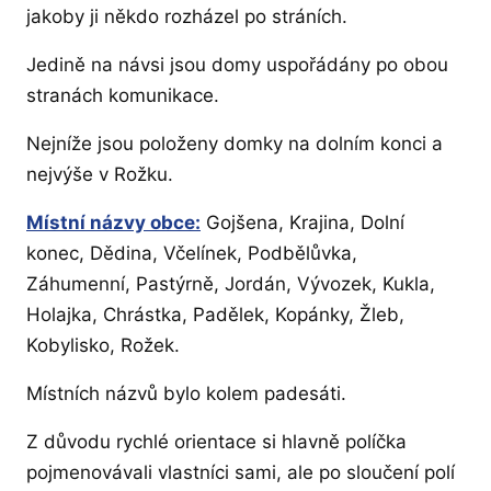
jakoby ji někdo rozházel po stráních.
Jedině na návsi jsou domy uspořádány po obou
stranách komunikace.
Nejníže jsou položeny domky na dolním konci a
nejvýše v Rožku.
Místní názvy obce:
Gojšena, Krajina, Dolní
konec, Dědina, Včelínek, Podbělůvka,
Záhumenní, Pastýrně, Jordán, Vývozek, Kukla,
Holajka, Chrástka, Padělek, Kopánky, Žleb,
Kobylisko, Rožek.
Místních názvů bylo kolem padesáti.
Z důvodu rychlé orientace si hlavně políčka
pojmenovávali vlastníci sami, ale po sloučení polí