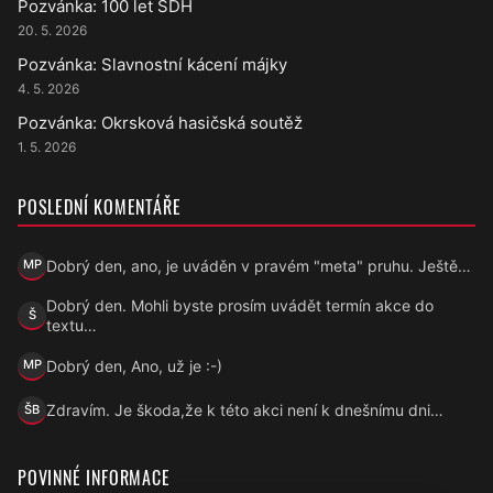
Pozvánka: 100 let SDH
20. 5. 2026
Pozvánka: Slavnostní kácení májky
4. 5. 2026
Pozvánka: Okrsková hasičská soutěž
1. 5. 2026
POSLEDNÍ KOMENTÁŘE
Dobrý den, ano, je uváděn v pravém "meta" pruhu. Ještě…
MP
Marek Přecechtěl
Dobrý den. Mohli byste prosím uvádět termín akce do
Š
Šárka
textu…
Dobrý den, Ano, už je :-)
MP
Marek Přecechtěl
Zdravím. Je škoda,že k této akci není k dnešnímu dni…
ŠB
Šárka B.
POVINNÉ INFORMACE