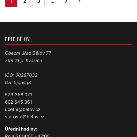
1
2
3
…
7
›
příspěvků
OBEC BĚLOV
Obecní úřad Bělov 77
768 21 p. Kvasice
IČO: 00287032
DS: 5jqasq3
573 358 071
602 645 361
ucetni@belov.cz
starosta@belov.cz
Úřední hodiny:
Po a St 14:00 – 17:00