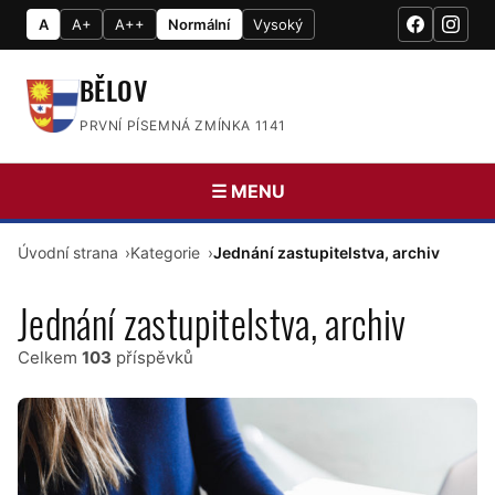
A
A+
A++
Normální
Vysoký
BĚLOV
PRVNÍ PÍSEMNÁ ZMÍNKA 1141
☰ MENU
Úvodní strana
Kategorie
Jednání zastupitelstva, archiv
Jednání zastupitelstva, archiv
Celkem
103
příspěvků