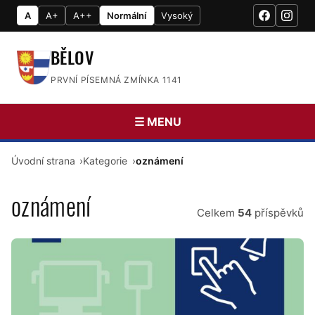
A
A+
A++
Normální
Vysoký
BĚLOV
PRVNÍ PÍSEMNÁ ZMÍNKA 1141
☰ MENU
Úvodní strana
Kategorie
oznámení
oznámení
Celkem
54
příspěvků