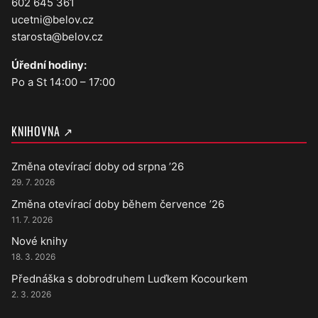
602 645 361
ucetni@belov.cz
starosta@belov.cz
Úřední hodiny:
Po a St 14:00 – 17:00
KNIHOVNA ↗
Změna otevírací doby od srpna ’26
29. 7. 2026
Změna otevírací doby během července ’26
11. 7. 2026
Nové knihy
18. 3. 2026
Přednáška s dobrodruhem Luďkem Kocourkem
2. 3. 2026