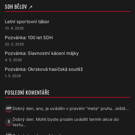
SDH BĚLOV ↗
Letní sportovní tábor
10. 6. 2026
Pozvánka: 100 let SDH
20. 5. 2026
Pozvánka: Slavnostní kácení májky
4. 5. 2026
Pozvánka: Okrsková hasičská soutěž
1. 5. 2026
POSLEDNÍ KOMENTÁŘE
Dobrý den, ano, je uváděn v pravém "meta" pruhu. Ještě…
MP
Marek Přecechtěl
Dobrý den. Mohli byste prosím uvádět termín akce do
Š
Šárka
textu…