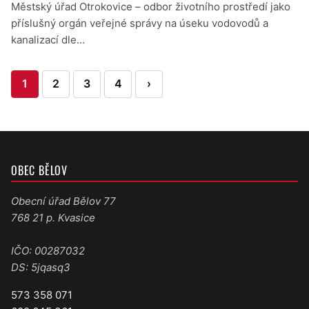
Městský úřad Otrokovice – odbor životního prostředí jako
příslušný orgán veřejné správy na úseku vodovodů a
kanalizací dle…
Stránkování
1
2
3
4
›
příspěvků
OBEC BĚLOV
Obecní úřad Bělov 77
768 21 p. Kvasice
IČO: 00287032
DS: 5jqasq3
573 358 071