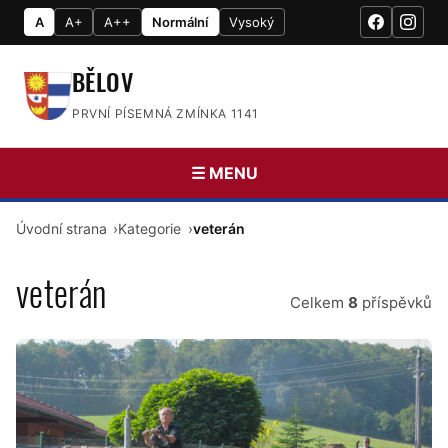
A
A+
A++
Normální
Vysoký
BĚLOV
PRVNÍ PÍSEMNÁ ZMÍNKA 1141
☰ MENU
Úvodní strana
Kategorie
veterán
veterán
Celkem
8
příspěvků