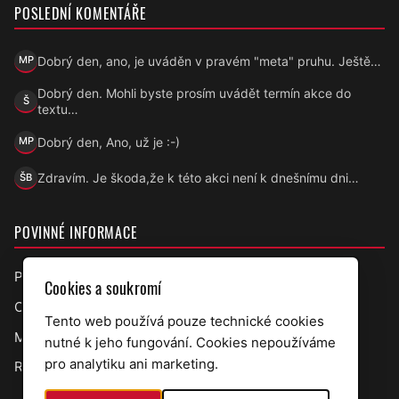
POSLEDNÍ KOMENTÁŘE
Dobrý den, ano, je uváděn v pravém "meta" pruhu. Ještě…
MP
Marek Přecechtěl
Dobrý den. Mohli byste prosím uvádět termín akce do
Š
Šárka
textu…
Dobrý den, Ano, už je :-)
MP
Marek Přecechtěl
Zdravím. Je škoda,že k této akci není k dnešnímu dni…
ŠB
Šárka B.
POVINNÉ INFORMACE
Prohlášení o přístupnosti
Cookies a soukromí
Ochrana osobních údajů
Tento web používá pouze technické cookies
Mapa webu
nutné k jeho fungování. Cookies nepoužíváme
pro analytiku ani marketing.
RSS úřední deska