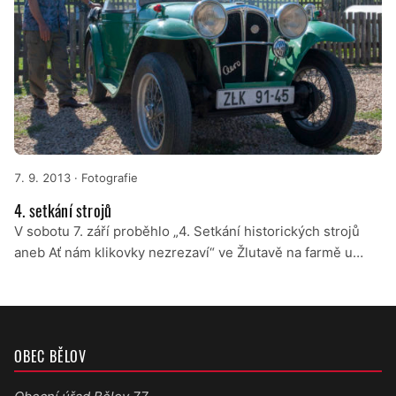
7. 9. 2013
· Fotografie
4. setkání strojů
V sobotu 7. září proběhlo „4. Setkání historických strojů
aneb Ať nám klikovky nezrezaví“ ve Žlutavě na farmě u…
OBEC BĚLOV