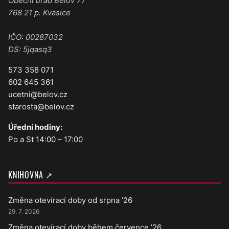
Obecní úřad Bělov 77
768 21 p. Kvasice
IČO: 00287032
DS: 5jqasq3
573 358 071
602 645 361
ucetni@belov.cz
starosta@belov.cz
Úřední hodiny:
Po a St 14:00 – 17:00
KNIHOVNA ↗
Změna otevírací doby od srpna ’26
29. 7. 2026
Změna otevírací doby během července ’26