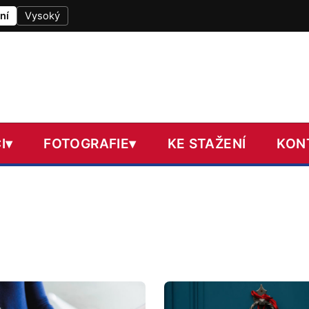
ní
Vysoký
I
▾
FOTOGRAFIE
▾
KE STAŽENÍ
KON