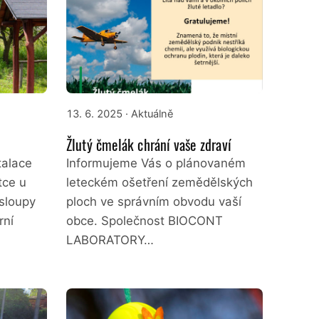
13. 6. 2025
· Aktuálně
Žlutý čmelák chrání vaše zdraví
talace
Informujeme Vás o plánovaném
tce u
leteckém ošetření zemědělských
sloupy
ploch ve správním obvodu vaší
rní
obce. Společnost BIOCONT
LABORATORY…