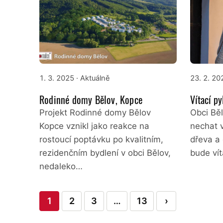
1. 3. 2025
· Aktuálně
23. 2. 20
Rodinné domy Bělov, Kopce
Vítací py
Projekt Rodinné domy Bělov
Obci Bě
Kopce vznikl jako reakce na
nechat v
rostoucí poptávku po kvalitním,
dřeva a 
rezidenčním bydlení v obci Bělov,
bude ví
nedaleko…
Stránkování
1
2
3
…
13
›
příspěvků