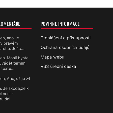
KOMENTÁŘE
POVINNÉ INFORMACE
Prohlášení o přístupnosti
en, ano, je
 v pravém
chtěl
Ochrana osobních údajů
pruhu. Ještě…
Mapa webu
en. Mohli byste
uvádět termín
RSS úřední deska
 textu…
n, Ano, už je :-)
chtěl
. Je škoda,že k
i není k
mu dni…