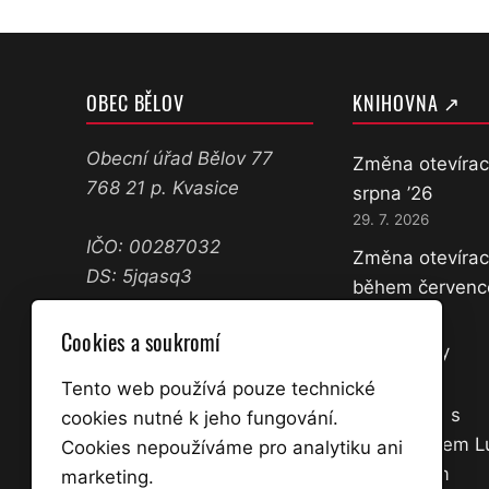
OBEC BĚLOV
KNIHOVNA ↗
Obecní úřad Bělov 77
Změna otevírac
768 21 p. Kvasice
srpna ’26
29. 7. 2026
IČO: 00287032
Změna otevírac
DS: 5jqasq3
během červenc
11. 7. 2026
573 358 071
Cookies a soukromí
Nové knihy
602 645 361
18. 3. 2026
ucetni@belov.cz
Tento web používá pouze technické
starosta@belov.cz
Přednáška s
cookies nutné k jeho fungování.
dobrodruhem 
Cookies nepoužíváme pro analytiku ani
Úřední hodiny:
Kocourkem
marketing.