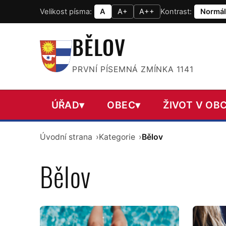
Velikost písma:
A
A+
A++
Kontrast:
Normál
BĚLOV
PRVNÍ PÍSEMNÁ ZMÍNKA 1141
ÚŘAD
▾
OBEC
▾
ŽIVOT V OBC
Úvodní strana
Kategorie
Bělov
Bělov