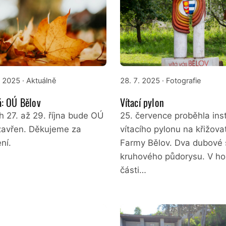
. 2025
· Aktuálně
28. 7. 2025
· Fotografie
: OÚ Bělov
Vítací pylon
h 27. až 29. října bude OÚ
25. července proběhla ins
zavřen. Děkujeme za
vítacího pylonu na křižova
ní.
Farmy Bělov. Dva dubové 
kruhového půdorysu. V ho
části…