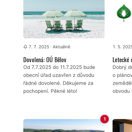
7. 7. 2025
· Aktuálně
1. 5. 202
Dovolená: OÚ Bělov
Letecké 
Od 7.7.2025 do 11.7.2025 bude
Dobrý d
obecní úřad uzavřen z důvodu
o pláno
řádné dovolené. Děkujeme za
zeměděl
pochopení. Pěkné léto!
obvodu 
1