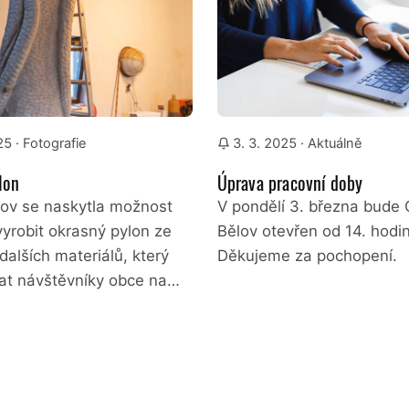
25
· Fotografie
3. 3. 2025
· Aktuálně
lon
Úprava pracovní doby
lov se naskytla možnost
V pondělí 3. března bude
yrobit okrasný pylon ze
Bělov otevřen od 14. hodin
dalších materiálů, který
Děkujeme za pochopení.
tat návštěvníky obce na…