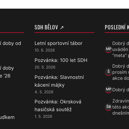
SDH BĚLOV ↗
POSLEDNÍ 
í doby od
Letní sportovní tábor
Dobrý d
uváděn
MP
10. 6. 2026
Marek Přece
"meta" 
Pozvánka: 100 let SDH
Dobrý d
20. 5. 2026
í doby
prosím 
Š
Šárka
e ’26
Pozvánka: Slavnostní
akce do
kácení májky
Dobrý de
MP
4. 5. 2026
Marek Přece
Zdravím
Pozvánka: Okrsková
této akc
ŠB
hasičská soutěž
Šárka B.
dnešní
1. 5. 2026
Luďkem