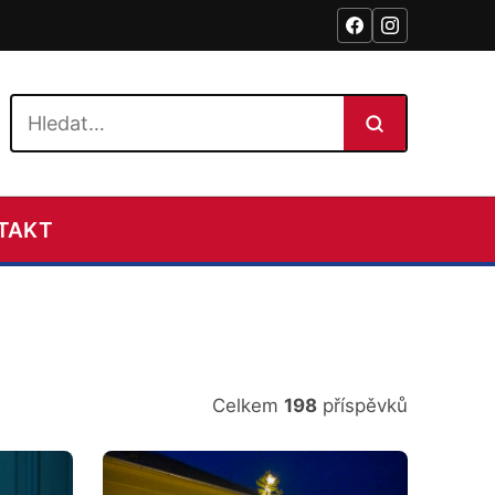
Hledat na webu
TAKT
Celkem
198
příspěvků