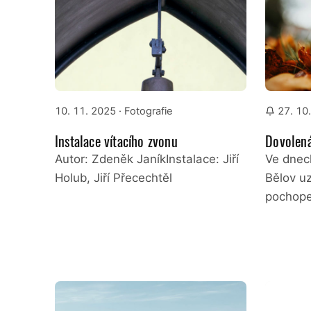
10. 11. 2025
· Fotografie
27. 10
Instalace vítacího zvonu
Dovolená
Autor: Zdeněk JaníkInstalace: Jiří
Ve dnec
Holub, Jiří Přecechtěl
Bělov u
pochope