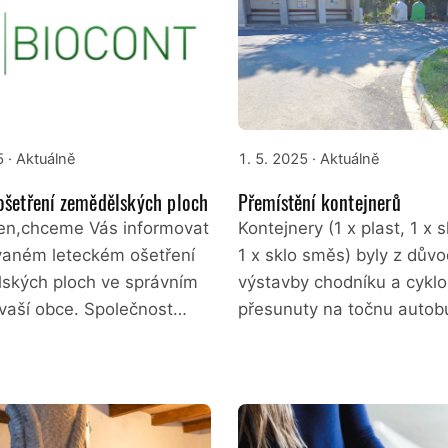
5
· Aktuálně
1. 5. 2025
· Aktuálně
ošetření zemědělských ploch
Přemístění kontejnerů
en,chceme Vás informovat
Kontejnery (1 x plast, 1 x s
vaném leteckém ošetření
1 x sklo směs) byly z dův
ských ploch ve správním
výstavby chodníku a cyklo
vaší obce. Společnost…
přesunuty na točnu autob