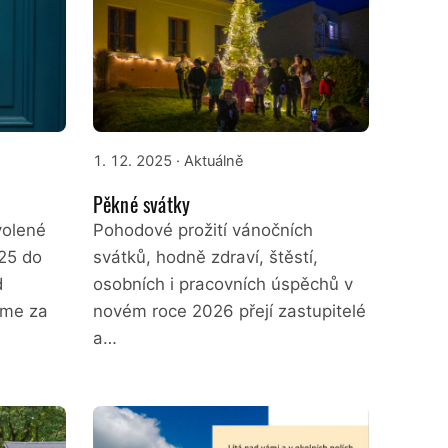
1. 12. 2025
· Aktuálně
Pěkné svátky
volené
Pohodové prožití vánočních
25 do
svátků, hodně zdraví, štěstí,
d
osobních i pracovních úspěchů v
eme za
novém roce 2026 přejí zastupitelé
a…