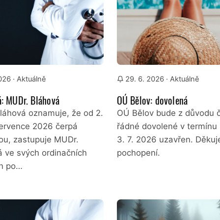
2026
· Aktuálně
29. 6. 2026
· Aktuálně
: MUDr. Bláhová
OÚ Bělov: dovolená
láhová oznamuje, že od 2.
OÚ Bělov bude z důvodu č
července 2026 čerpá
řádné dovolené v termínu 
ou, zastupuje MUDr.
3. 7. 2026 uzavřen. Děku
á ve svých ordinačních
pochopení.
h po…