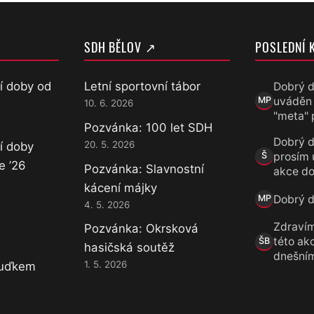
SDH BĚLOV ↗
POSLEDNÍ 
í doby od
Letní sportovní tábor
Dobrý d
uváděn
MP
10. 6. 2026
Marek Přece
"meta" 
Pozvánka: 100 let SDH
Dobrý d
20. 5. 2026
í doby
prosím 
Š
Šárka
e ’26
Pozvánka: Slavnostní
akce do
kácení májky
Dobrý de
MP
4. 5. 2026
Marek Přece
Zdravím
Pozvánka: Okrsková
této akc
ŠB
hasičská soutěž
Šárka B.
dnešní
1. 5. 2026
Luďkem