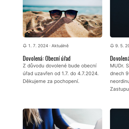
1. 7. 2024
· Aktuálně
9. 5. 
Dovolená: Obecní úřad
Dovolená
Z důvodu dovolené bude obecní
MUDr. S
úřad uzavřen od 1.7. do 4.7.2024.
dnech 9
Děkujeme za pochopení.
neordin
Zastupuj