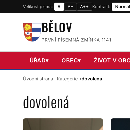
Velikost písma:
A
A+
A++
Kontrast:
Normál
BĚLOV
PRVNÍ PÍSEMNÁ ZMÍNKA 1141
ÚŘAD
▾
OBEC
▾
ŽIVOT V OBC
Úvodní strana
Kategorie
dovolená
dovolená