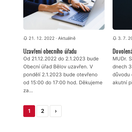
21. 12. 2022
· Aktuálně
3. 7. 
Uzavření obecního úřadu
Dovolená
Od 21.12.2022 do 2.1.2023 bude
MUDr. S
Obecní úřad Bělov uzavřen. V
dnech 3.
pondělí 2.1.2023 bude otevřeno
důvodu 
od 15:00 do 17:00 hod. Děkujeme
akutní 
za…
Stránkování
1
2
›
příspěvků