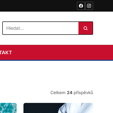
Hledat na webu
TAKT
Celkem
24
příspěvků