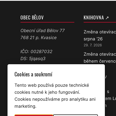
OBEC BĚLOV
KNIHOVNA ↗
Obecní úřad Bělov 77
Změna otevírac
768 21 p. Kvasice
srpna ’26
29. 7. 2026
IČO: 00287032
Změna otevírac
DS: 5jqasq3
během červenc
11. 7. 2026
573 358 071
Cookies a soukromí
Nové knihy
602 645 361
18. 3. 2026
ucetni@belov.cz
Tento web používá pouze technické
starosta@belov.cz
Přednáška s
cookies nutné k jeho fungování.
dobrodruhem 
Cookies nepoužíváme pro analytiku ani
Úřední hodiny:
Kocourkem
marketing.
Po a St 14:00 – 17:00
2. 3. 2026