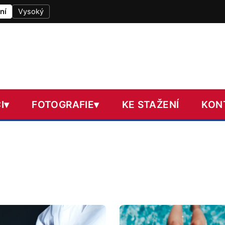
ní
Vysoký
I
▾
FOTOGRAFIE
▾
KE STAŽENÍ
KON