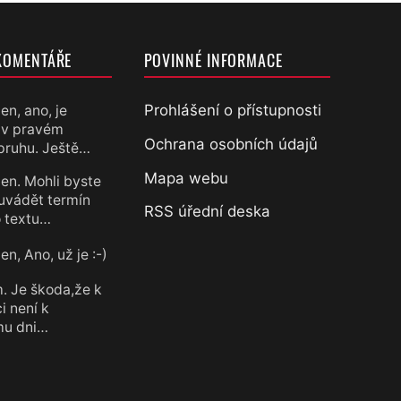
KOMENTÁŘE
POVINNÉ INFORMACE
Prohlášení o přístupnosti
en, ano, je
 v pravém
chtěl
Ochrana osobních údajů
pruhu. Ještě…
Mapa webu
en. Mohli byste
uvádět termín
RSS úřední deska
 textu…
n, Ano, už je :-)
chtěl
. Je škoda,že k
i není k
mu dni…