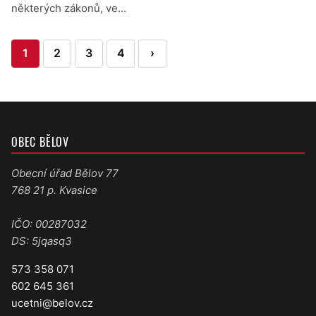
některých zákonů, ve…
Stránkování
1
2
3
4
›
příspěvků
OBEC BĚLOV
Obecní úřad Bělov 77
768 21 p. Kvasice
IČO: 00287032
DS: 5jqasq3
573 358 071
602 645 361
ucetni@belov.cz