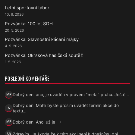
Letní sportovní tábor
10. 6. 2026
Pozvánka: 100 let SDH
20. 5. 2026
Pozvánka: Slavnostní kácení májky
4. 5. 2026
Pozvánka: Okrsková hasičská soutěž
1. 5. 2026
POSLEDNÍ KOMENTÁŘE
Dobrý den, ano, je uváděn v pravém "meta" pruhu. Ještě…
MP
Marek Přecechtěl
Dobrý den. Mohli byste prosím uvádět termín akce do
Š
Šárka
textu…
Dobrý den, Ano, už je :-)
MP
Marek Přecechtěl
Zdravím. Je škoda,že k této akci není k dnešnímu dni…
ŠB