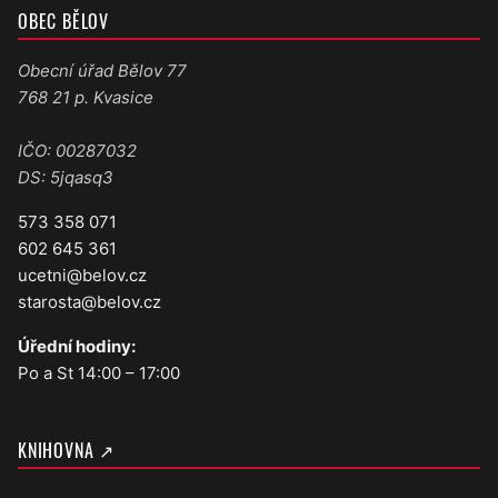
OBEC BĚLOV
Obecní úřad Bělov 77
768 21 p. Kvasice
IČO: 00287032
DS: 5jqasq3
573 358 071
602 645 361
ucetni@belov.cz
starosta@belov.cz
Úřední hodiny:
Po a St 14:00 – 17:00
KNIHOVNA ↗