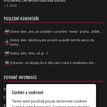
Pozvánka: Okrsková hasičská soutěž
1. 5. 2026
POSLEDNÍ KOMENTÁŘE
Dobrý den, ano, je uváděn v pravém "meta" pruhu. Ještě…
MP
Marek Přecechtěl
Dobrý den. Mohli byste prosím uvádět termín akce do
Š
Šárka
textu…
Dobrý den, Ano, už je :-)
MP
Marek Přecechtěl
Zdravím. Je škoda,že k této akci není k dnešnímu dni…
ŠB
Šárka B.
POVINNÉ INFORMACE
Prohlášení o přístupnosti
Cookies a soukromí
Ochrana osobních údajů
Tento web používá pouze technické cookies
Mapa webu
nutné k jeho fungování. Cookies nepoužíváme