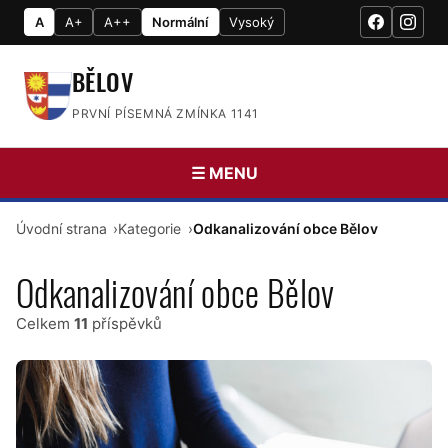
A
A+
A++
Normální
Vysoký
BĚLOV
PRVNÍ PÍSEMNÁ ZMÍNKA 1141
☰ MENU
Úvodní strana
Kategorie
Odkanalizování obce Bělov
Odkanalizování obce Bělov
Celkem
11
příspěvků