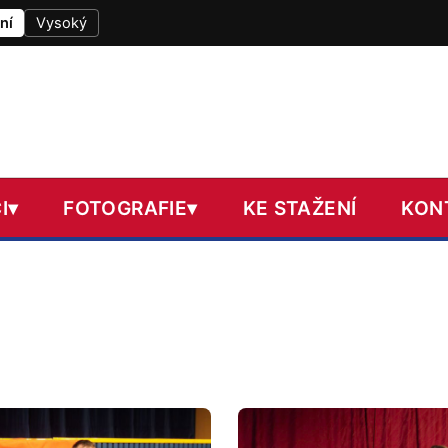
ní
Vysoký
I
▾
FOTOGRAFIE
▾
KE STAŽENÍ
KON