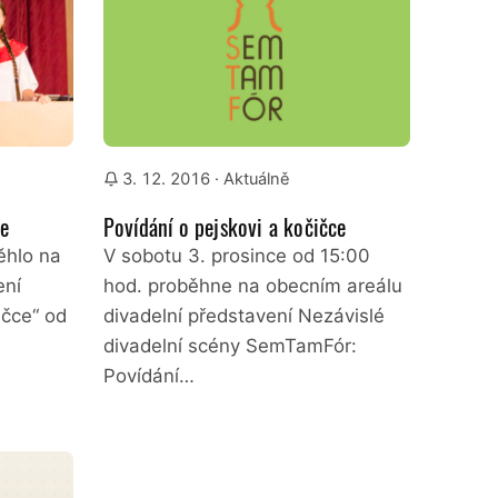
3. 12. 2016
· Aktuálně
ce
Povídání o pejskovi a kočičce
ěhlo na
V sobotu 3. prosince od 15:00
ení
hod. proběhne na obecním areálu
ičce“ od
divadelní představení Nezávislé
divadelní scény SemTamFór:
Povídání…