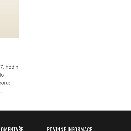
7. hodin
lo
boru:
…
KOMENTÁŘE
POVINNÉ INFORMACE