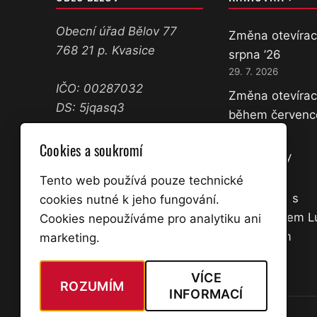
Obecní úřad Bělov 77
Změna otevírac
768 21 p. Kvasice
srpna ’26
29. 7. 2026
IČO: 00287032
Změna otevírac
DS: 5jqasq3
během červenc
11. 7. 2026
573 358 071
Cookies a soukromí
Nové knihy
602 645 361
18. 3. 2026
ucetni@belov.cz
Tento web používá pouze technické
starosta@belov.cz
Přednáška s
cookies nutné k jeho fungování.
dobrodruhem 
Cookies nepoužíváme pro analytiku ani
Úřední hodiny:
Kocourkem
marketing.
Po a St 14:00 – 17:00
2. 3. 2026
VÍCE
ROZUMÍM
INFORMACÍ