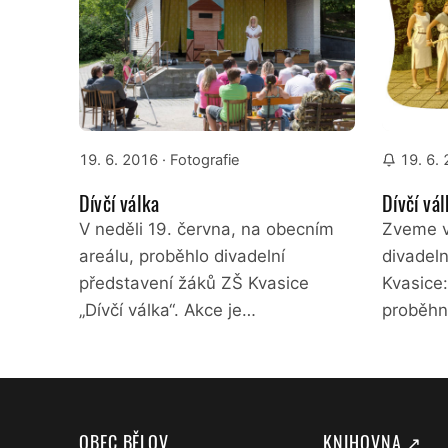
19. 6. 2016
· Fotografie
19. 6.
Dívčí válka
Dívčí vál
V neděli 19. června, na obecním
Zveme v
areálu, proběhlo divadelní
divadel
představení žáků ZŠ Kvasice
Kvasice:
„Dívčí válka“. Akce je…
proběhn
OBEC BĚLOV
KNIHOVNA ↗