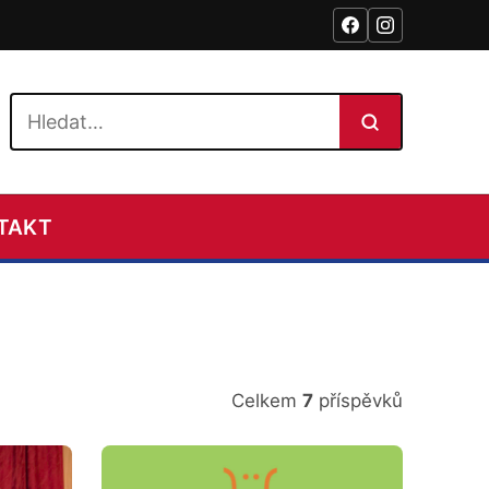
Hledat na webu
TAKT
Celkem
7
příspěvků