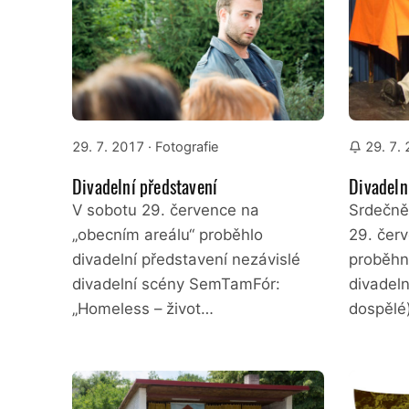
29. 7. 2017
· Fotografie
29. 7.
Divadelní představení
Divadeln
V sobotu 29. července na
Srdečně
„obecním areálu“ proběhlo
29. čer
divadelní představení nezávislé
proběhn
divadelní scény SemTamFór:
divadeln
„Homeless – život…
dospělé