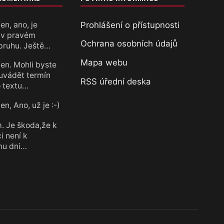
Prohlášení o přístupnosti
en, ano, je
 v pravém
chtěl
Ochrana osobních údajů
pruhu. Ještě…
Mapa webu
en. Mohli byste
uvádět termín
RSS úřední deska
 textu…
n, Ano, už je :-)
chtěl
. Je škoda,že k
i není k
mu dni…