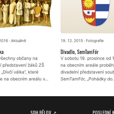
 2016
· Aktuálně
19. 12. 2015
· Fotografie
ka
Divadlo, SemTamFór
šechny občany na
V sobotu 19. prosince od 1
ní představení žáků ZŠ
na obecním areále proběh
 „Dívčí válka“, které
divadelní představení sou
e na obecním areálu v…
SemTamFór, „Pohádky do
SDH BĚLOV ↗
POSLEDNÍ 