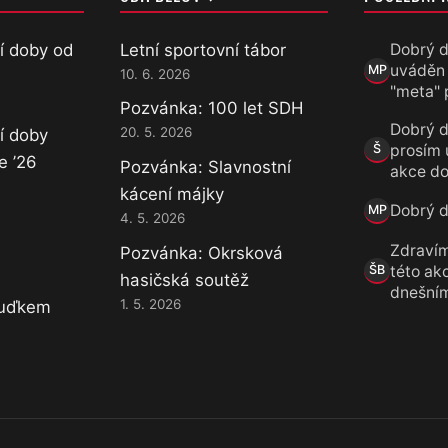
í doby od
Letní sportovní tábor
Dobrý d
uváděn
MP
10. 6. 2026
Marek Přece
"meta" 
Pozvánka: 100 let SDH
Dobrý d
20. 5. 2026
í doby
prosím 
Š
Šárka
e ’26
Pozvánka: Slavnostní
akce do
kácení májky
Dobrý de
MP
4. 5. 2026
Marek Přece
Zdravím
Pozvánka: Okrsková
této akc
ŠB
hasičská soutěž
Šárka B.
dnešní
1. 5. 2026
Luďkem