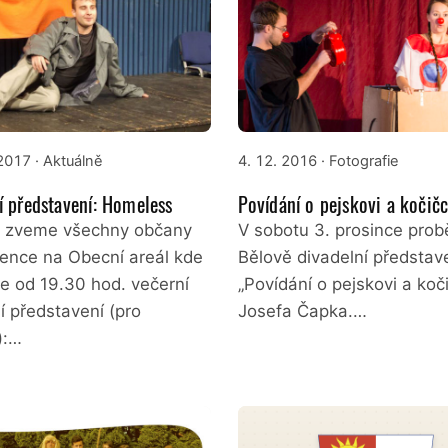
 2017
· Aktuálně
4. 12. 2016
· Fotografie
í představení: Homeless
Povídání o pejskovi a kočič
 zveme všechny občany
V sobotu 3. prosince prob
vence na Obecní areál kde
Bělově divadelní představ
e od 19.30 hod. večerní
„Povídání o pejskovi a koč
í představení (pro
Josefa Čapka.…
):…