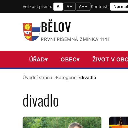
Velikost písma:
A
A+
A++
Kontrast:
Normál
BĚLOV
PRVNÍ PÍSEMNÁ ZMÍNKA 1141
ÚŘAD
▾
OBEC
▾
ŽIVOT V OBC
Úvodní strana
Kategorie
divadlo
divadlo