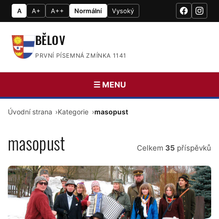
A
A+
A++
Normální
Vysoký
BĚLOV
PRVNÍ PÍSEMNÁ ZMÍNKA 1141
☰ MENU
Úvodní strana
Kategorie
masopust
masopust
Celkem
35
příspěvků