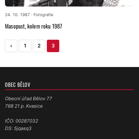
24. 10. 1987
· Fotografie
Masopust, kolem roku 1987
Stránkování
‹
1
2
3
příspěvků
OBEC BĚLOV
Obecní úřad Bělov 77
768 21 p. Kvasice
IČO: 00287032
DS: 5jqasq3