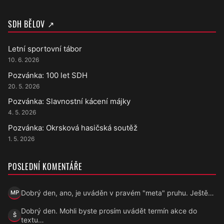
SDH BĚLOV ↗
Letní sportovní tábor
10. 6. 2026
Pozvánka: 100 let SDH
20. 5. 2026
Pozvánka: Slavnostní kácení májky
4. 5. 2026
Pozvánka: Okrsková hasičská soutěž
1. 5. 2026
POSLEDNÍ KOMENTÁŘE
Dobrý den, ano, je uváděn v pravém "meta" pruhu. Ještě…
MP
Marek Přecechtěl
Dobrý den. Mohli byste prosím uvádět termín akce do
Š
Šárka
textu…