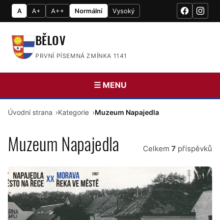
A
A+
A++
Normální
Vysoký
BĚLOV
PRVNÍ PÍSEMNÁ ZMÍNKA 1141
☰ MENU
Úvodní strana
Kategorie
Muzeum Napajedla
Muzeum Napajedla
Celkem
7
příspěvků