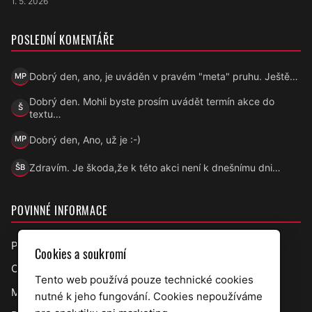
1. 5. 2026
POSLEDNÍ KOMENTÁŘE
Dobrý den, ano, je uváděn v pravém "meta" pruhu. Ještě…
MP
Marek Přecechtěl
Dobrý den. Mohli byste prosím uvádět termín akce do
Š
Šárka
textu…
Dobrý den, Ano, už je :-)
MP
Marek Přecechtěl
Zdravím. Je škoda,že k této akci není k dnešnímu dni…
ŠB
Šárka B.
POVINNÉ INFORMACE
Prohlášení o přístupnosti
Cookies a soukromí
Ochrana osobních údajů
Tento web používá pouze technické cookies
Mapa webu
nutné k jeho fungování. Cookies nepoužíváme