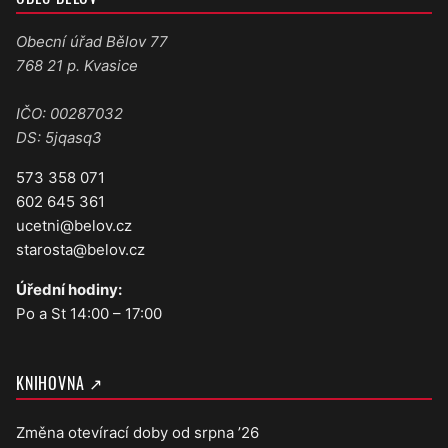
Obecní úřad Bělov 77
768 21 p. Kvasice
IČO: 00287032
DS: 5jqasq3
573 358 071
602 645 361
ucetni@belov.cz
starosta@belov.cz
Úřední hodiny:
Po a St 14:00 – 17:00
KNIHOVNA ↗
Změna otevírací doby od srpna ’26