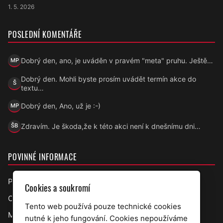
1. 5. 2026
POSLEDNÍ KOMENTÁŘE
Dobrý den, ano, je uváděn v pravém "meta" pruhu. Ještě…
MP
Marek Přecechtěl
Dobrý den. Mohli byste prosím uvádět termín akce do
Š
Šárka
textu…
Dobrý den, Ano, už je :-)
MP
Marek Přecechtěl
Zdravím. Je škoda,že k této akci není k dnešnímu dni…
ŠB
Šárka B.
POVINNÉ INFORMACE
Prohlášení o přístupnosti
Cookies a soukromí
Ochrana osobních údajů
Tento web používá pouze technické cookies
Mapa webu
nutné k jeho fungování. Cookies nepoužíváme