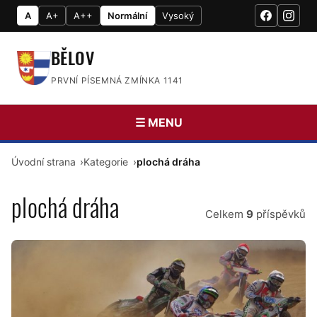
A
A+
A++
Normální
Vysoký
BĚLOV
PRVNÍ PÍSEMNÁ ZMÍNKA 1141
☰ MENU
Úvodní strana
Kategorie
plochá dráha
plochá dráha
Celkem
9
příspěvků