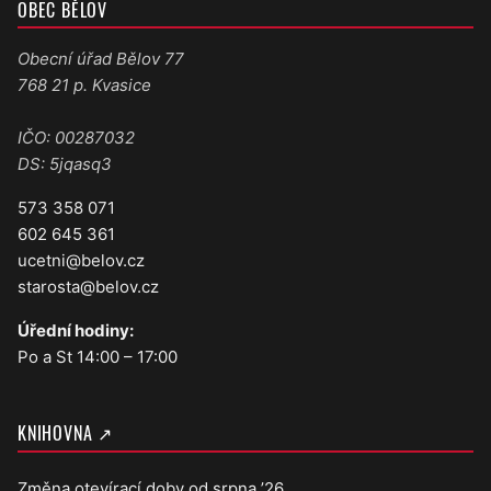
OBEC BĚLOV
Obecní úřad Bělov 77
768 21 p. Kvasice
IČO: 00287032
DS: 5jqasq3
573 358 071
602 645 361
ucetni@belov.cz
starosta@belov.cz
Úřední hodiny:
Po a St 14:00 – 17:00
KNIHOVNA ↗
Změna otevírací doby od srpna ’26