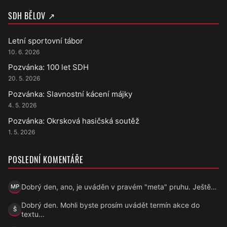
SDH BĚLOV ↗
Letní sportovní tábor
10. 6. 2026
Pozvánka: 100 let SDH
20. 5. 2026
Pozvánka: Slavnostní kácení májky
4. 5. 2026
Pozvánka: Okrsková hasičská soutěž
1. 5. 2026
POSLEDNÍ KOMENTÁŘE
Dobrý den, ano, je uváděn v pravém "meta" pruhu. Ještě…
MP
Marek Přecechtěl
Dobrý den. Mohli byste prosím uvádět termín akce do
Š
Šárka
textu…