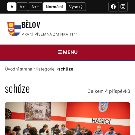
A
A+
A++
Normální
Vysoký
BĚLOV
PRVNÍ PÍSEMNÁ ZMÍNKA 1141
☰ MENU
Úvodní strana
Kategorie
schůze
schůze
Celkem
4
příspěvků