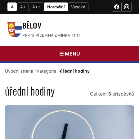
A
A+
A++
Normální
Vysoký
BĚLOV
PRVNÍ PÍSEMNÁ ZMÍNKA 1141
☰ MENU
Úvodní strana
Kategorie
úřední hodiny
úřední hodiny
Celkem
3
příspěvků