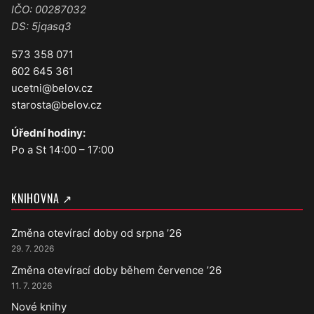
IČO: 00287032
DS: 5jqasq3
573 358 071
602 645 361
ucetni@belov.cz
starosta@belov.cz
Úřední hodiny:
Po a St 14:00 – 17:00
KNIHOVNA ↗
Změna otevírací doby od srpna ’26
29. 7. 2026
Změna otevírací doby během července ’26
11. 7. 2026
Nové knihy