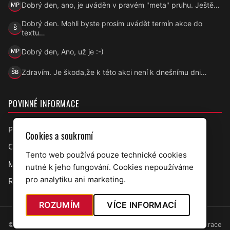
Dobrý den, ano, je uváděn v pravém "meta" pruhu. Ještě…
MP
Marek Přecechtěl
Dobrý den. Mohli byste prosím uvádět termín akce do
Š
Šárka
textu…
Dobrý den, Ano, už je :-)
MP
Marek Přecechtěl
Zdravím. Je škoda,že k této akci není k dnešnímu dni…
ŠB
Šárka B.
POVINNÉ INFORMACE
Prohlášení o přístupnosti
Cookies a soukromí
Ochrana osobních údajů
Tento web používá pouze technické cookies
Mapa webu
nutné k jeho fungování. Cookies nepoužíváme
pro analytiku ani marketing.
RSS úřední deska
ROZUMÍM
VÍCE INFORMACÍ
© 2026 Obec Bělov · web v7.5.97
Administrace