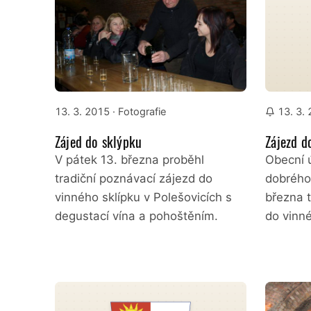
13. 3. 2015
· Fotografie
13. 3.
Zájed do sklýpku
Zájezd d
V pátek 13. března proběhl
Obecní ú
tradiční poznávací zájezd do
dobrého 
vinného sklípku v Polešovicích s
března t
degustací vína a pohoštěním.
do vinn