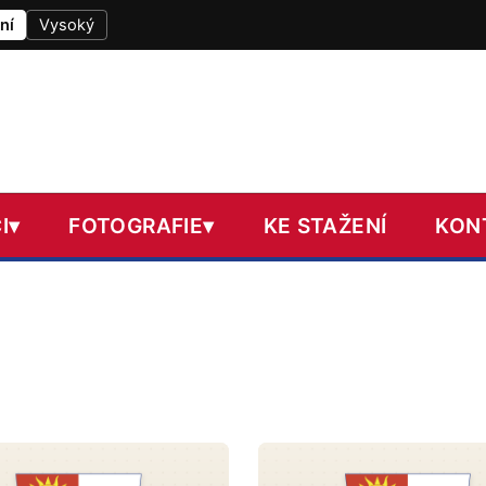
ní
Vysoký
I
▾
FOTOGRAFIE
▾
KE STAŽENÍ
KON