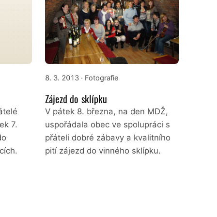
8. 3. 2013
· Fotografie
Zájezd do sklípku
átelé
V pátek 8. března, na den MDŽ,
ek 7.
uspořádala obec ve spolupráci s
do
přáteli dobré zábavy a kvalitního
cích.
pití zájezd do vinného sklípku.