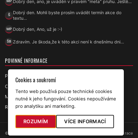
Dobrý den, ano, je uváděn v pravém "meta" pruhu. Ještě…
MP
Marek Přecechtěl
Dobrý den. Mohli byste prosím uvádět termín akce do
Š
Šárka
textu…
Dobrý den, Ano, už je :-)
MP
Marek Přecechtěl
Zdravím. Je škoda,že k této akci není k dnešnímu dni…
ŠB
Šárka B.
POVINNÉ INFORMACE
Prohlášení o přístupnosti
Cookies a soukromí
Ochrana osobních údajů
Tento web používá pouze technické cookies
Mapa webu
nutné k jeho fungování. Cookies nepoužíváme
pro analytiku ani marketing.
RSS úřední deska
ROZUMÍM
VÍCE INFORMACÍ
© 2026 Obec Bělov · web v7.5.97
Administrace