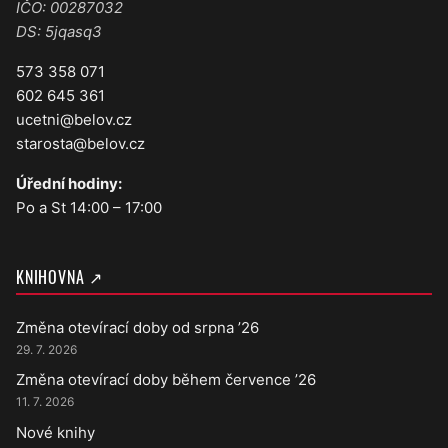
IČO: 00287032
DS: 5jqasq3
573 358 071
602 645 361
ucetni@belov.cz
starosta@belov.cz
Úřední hodiny:
Po a St 14:00 – 17:00
KNIHOVNA ↗
Změna otevírací doby od srpna ’26
29. 7. 2026
Změna otevírací doby během července ’26
11. 7. 2026
Nové knihy