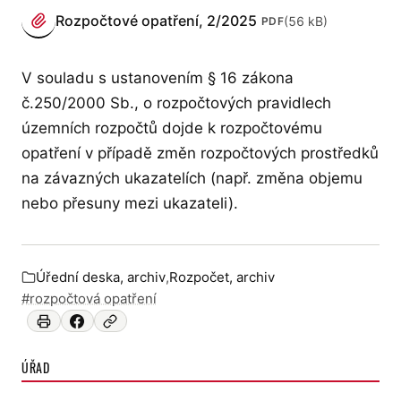
PŘÍLOHY
Rozpočtové opatření, 2/2025
(56 kB)
PDF
(otevře se v novém panelu)
V souladu s ustanovením § 16 zákona
č.250/2000 Sb., o rozpočtových pravidlech
územních rozpočtů dojde k rozpočtovému
opatření v případě změn rozpočtových prostředků
na závazných ukazatelích (např. změna objemu
nebo přesuny mezi ukazateli).
Úřední deska, archiv
,
Rozpočet, archiv
Zařazeno v:
#rozpočtová opatření
ÚŘAD