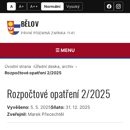
A
A+
A++
Normální
Vysoký
BĚLOV
PRVNÍ PÍSEMNÁ ZMÍNKA 1141
☰ MENU
Úvodní strana
Úřední deska, archiv
Rozpočtové opatření 2/2025
Rozpočtové opatření 2/2025
Vyvěšeno:
5. 5. 2025
Sňato:
31. 12. 2025
Zveřejnil:
Marek Přecechtěl