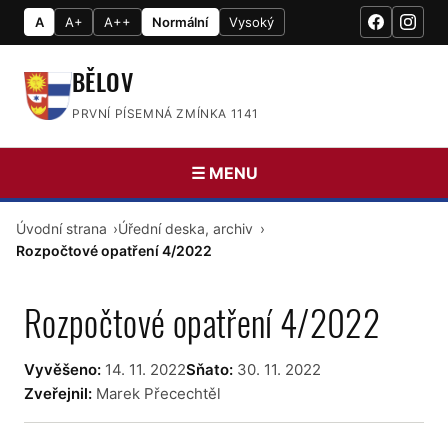
A
A+
A++
Normální
Vysoký
BĚLOV
PRVNÍ PÍSEMNÁ ZMÍNKA 1141
☰ MENU
Úvodní strana
Úřední deska, archiv
Rozpočtové opatření 4/2022
Rozpočtové opatření 4/2022
Vyvěšeno:
14. 11. 2022
Sňato:
30. 11. 2022
Zveřejnil:
Marek Přecechtěl