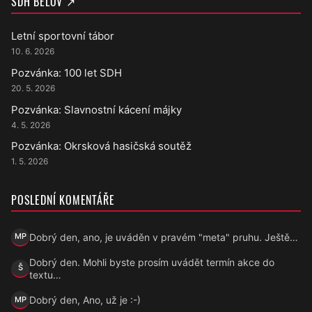
SDH BĚLOV ↗
Letní sportovní tábor
10. 6. 2026
Pozvánka: 100 let SDH
20. 5. 2026
Pozvánka: Slavnostní kácení májky
4. 5. 2026
Pozvánka: Okrsková hasičská soutěž
1. 5. 2026
POSLEDNÍ KOMENTÁŘE
Dobrý den, ano, je uváděn v pravém "meta" pruhu. Ještě…
MP
Marek Přecechtěl
Dobrý den. Mohli byste prosím uvádět termín akce do
Š
Šárka
textu…
Dobrý den, Ano, už je :-)
MP
Marek Přecechtěl