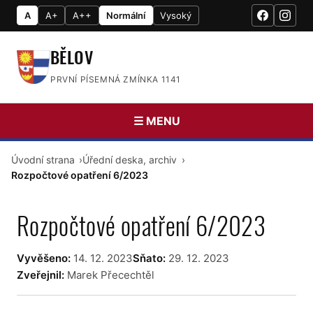
A
A+
A++
Normální
Vysoký
BĚLOV
PRVNÍ PÍSEMNÁ ZMÍNKA 1141
☰ MENU
Úvodní strana
Úřední deska, archiv
Rozpočtové opatření 6/2023
Rozpočtové opatření 6/2023
Vyvěšeno:
14. 12. 2023
Sňato:
29. 12. 2023
Zveřejnil:
Marek Přecechtěl