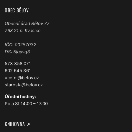
OBEC BĚLOV
Obecní úřad Bělov 77
768 21 p. Kvasice
IČO: 00287032
DS: 5jqasq3
573 358 071
602 645 361
ucetni@belov.cz
starosta@belov.cz
Úřední hodiny:
Po a St 14:00 – 17:00
KNIHOVNA ↗