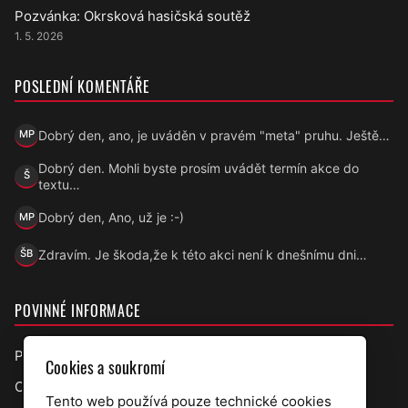
Pozvánka: Okrsková hasičská soutěž
1. 5. 2026
POSLEDNÍ KOMENTÁŘE
Dobrý den, ano, je uváděn v pravém "meta" pruhu. Ještě…
MP
Marek Přecechtěl
Dobrý den. Mohli byste prosím uvádět termín akce do
Š
Šárka
textu…
Dobrý den, Ano, už je :-)
MP
Marek Přecechtěl
Zdravím. Je škoda,že k této akci není k dnešnímu dni…
ŠB
Šárka B.
POVINNÉ INFORMACE
Prohlášení o přístupnosti
Cookies a soukromí
Ochrana osobních údajů
Tento web používá pouze technické cookies