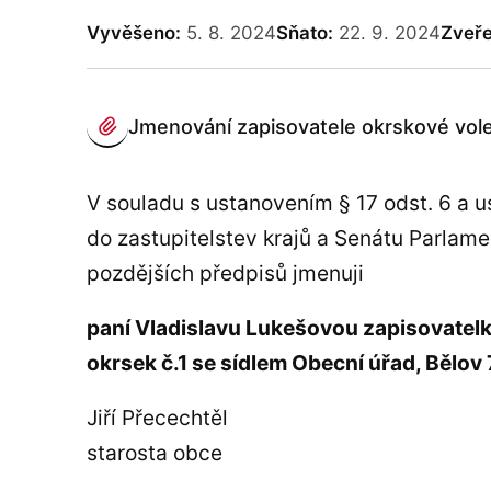
Vyvěšeno:
5. 8. 2024
Sňato:
22. 9. 2024
Zveřej
PŘÍLOHY
Jmenování zapisovatele okrskové vol
(otevře se v novém panelu)
V souladu s ustanovením § 17 odst. 6 a u
do zastupitelstev krajů a Senátu Parlam
pozdějších předpisů jmenuji
paní Vladislavu Lukešovou zapisovatelk
okrsek č.1 se sídlem Obecní úřad, Bělov 
Jiří Přecechtěl
starosta obce