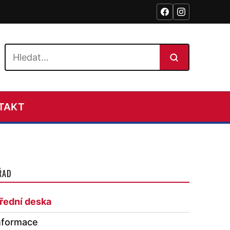
Hledat na webu
TAKT
ŘAD
řední deska
nformace