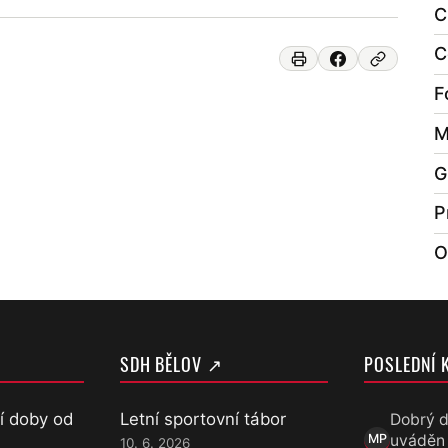
C
C
F
M
G
P
O
SDH BĚLOV ↗
POSLEDNÍ 
í doby od
Letní sportovní tábor
Dobrý d
uváděn
MP
10. 6. 2026
Marek Přece