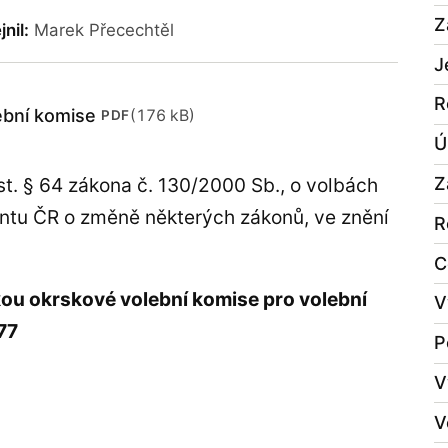
Z
nil:
Marek Přecechtěl
J
R
ební komise
(176 kB)
PDF
Ú
Z
st. § 64 zákona č. 130/2000 Sb., o volbách
entu ČR o změně některých zákonů, ve znění
R
C
ou okrskové volební komise pro volební
V
77
P
V
V