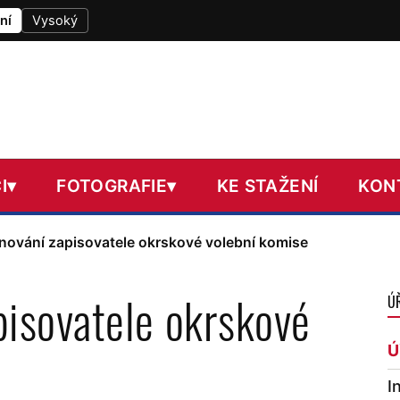
ní
Vysoký
I
▾
FOTOGRAFIE
▾
KE STAŽENÍ
KON
nování zapisovatele okrskové volební komise
pisovatele okrskové
Ú
Ú
I