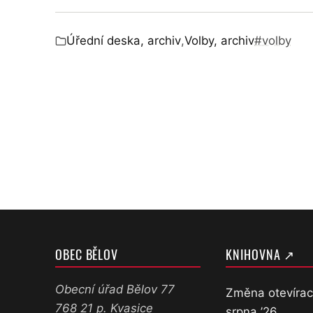
Úřední deska, archiv
,
Volby, archiv
#volby
Zařazeno v:
OBEC BĚLOV
KNIHOVNA ↗
Obecní úřad Bělov 77
Změna otevírac
768 21 p. Kvasice
srpna ’26