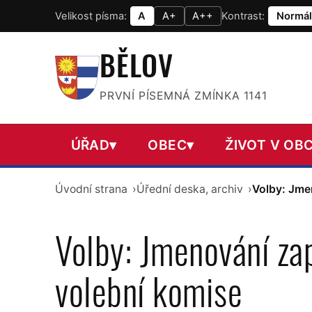
Velikost písma:
A
A+
A++
Kontrast:
Normál
BĚLOV
PRVNÍ PÍSEMNÁ ZMÍNKA 1141
ÚŘAD
▾
OBEC
▾
ŽIVOT V OBC
Úvodní strana
Úřední deska, archiv
Volby: Jme
Volby: Jmenování za
volební komise