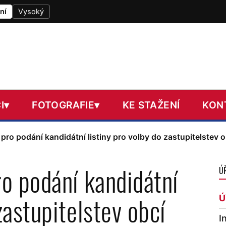
ní
Vysoký
I
▾
FOTOGRAFIE
▾
KE STAŽENÍ
KON
 pro podání kandidátní listiny pro volby do zastupitelstev o
ro podání kandidátní
Ú
zastupitelstev obcí
Ú
I