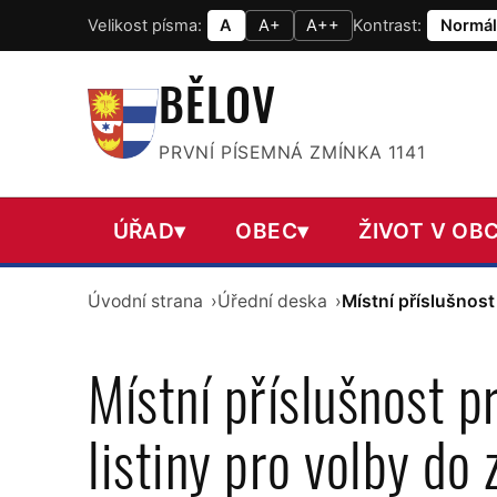
Velikost písma:
A
A+
A++
Kontrast:
Normál
BĚLOV
PRVNÍ PÍSEMNÁ ZMÍNKA 1141
ÚŘAD
▾
OBEC
▾
ŽIVOT V OBC
Úvodní strana
Úřední deska
Místní příslušnost
Místní příslušnost p
listiny pro volby do 