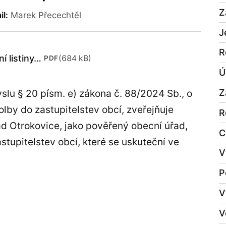
Z
il:
Marek Přecechtěl
J
R
í listiny…
(684 kB)
PDF
Ú
Z
slu § 20 písm. e) zákona č. 88/2024 Sb., o
lby do zastupitelstev obcí, zveřejňuje
R
d Otrokovice, jako pověřený obecní úřad,
C
astupitelstev obcí, které se uskuteční ve
V
P
V
V