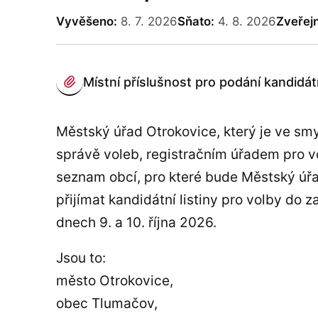
Vyvěšeno:
8. 7. 2026
Sňato:
4. 8. 2026
Zveřejn
PŘÍLOHY
Místní příslušnost pro podání kandidátn
(otevře se v novém panelu)
Městský úřad Otrokovice, který je ve smy
správě voleb, registračním úřadem pro vo
seznam obcí, pro které bude Městský úřa
přijímat kandidátní listiny pro volby do z
dnech 9. a 10. října 2026.
Jsou to:
město Otrokovice,
obec Tlumačov,