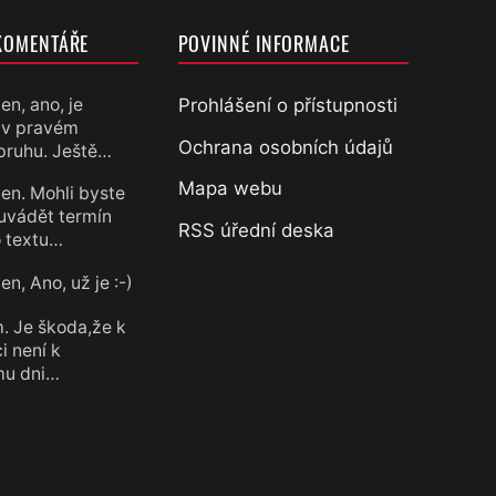
KOMENTÁŘE
POVINNÉ INFORMACE
Prohlášení o přístupnosti
en, ano, je
 v pravém
chtěl
Ochrana osobních údajů
pruhu. Ještě…
Mapa webu
en. Mohli byste
uvádět termín
RSS úřední deska
 textu…
n, Ano, už je :-)
chtěl
. Je škoda,že k
i není k
mu dni…