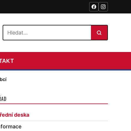
Hledat na webu
TAKT
bcí
ŘAD
řední deska
nformace