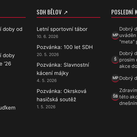
SDH BĚLOV ↗
POSLEDNÍ 
í doby od
Letní sportovní tábor
Dobrý d
uváděn
MP
10. 6. 2026
Marek Přece
"meta" 
Pozvánka: 100 let SDH
Dobrý d
20. 5. 2026
í doby
prosím 
Š
Šárka
e ’26
Pozvánka: Slavnostní
akce do
kácení májky
Dobrý de
MP
4. 5. 2026
Marek Přece
Zdravím
Pozvánka: Okrsková
této akc
ŠB
hasičská soutěž
Šárka B.
dnešní
1. 5. 2026
Luďkem