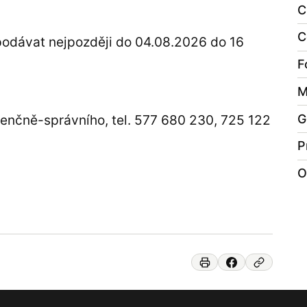
C
C
 podávat nejpozději do 04.08.2026 do 16
F
M
G
enčně-správního, tel. 577 680 230, 725 122
P
O