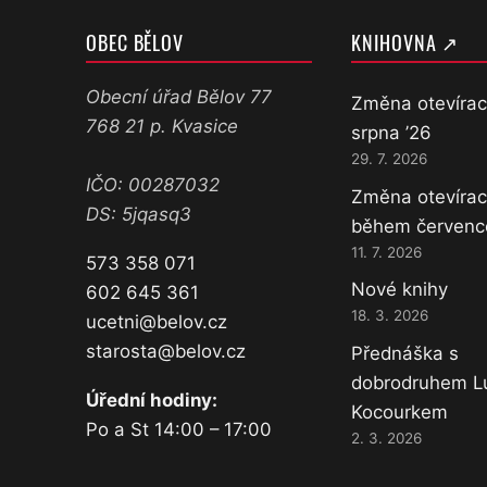
OBEC BĚLOV
KNIHOVNA ↗
Obecní úřad Bělov 77
Změna otevírac
768 21 p. Kvasice
srpna ’26
29. 7. 2026
IČO: 00287032
Změna otevírac
DS: 5jqasq3
během červenc
11. 7. 2026
573 358 071
Nové knihy
602 645 361
18. 3. 2026
ucetni@belov.cz
starosta@belov.cz
Přednáška s
dobrodruhem 
Úřední hodiny:
Kocourkem
Po a St 14:00 – 17:00
2. 3. 2026