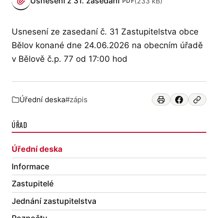
Usnesení z 31. zasedání
(233 kB)
PDF
(otevře se v novém panelu)
Usnesení ze zasedaní č. 31 Zastupitelstva obce
Bělov konané dne 24.06.2026 na obecním úřadě
v Bělově č.p. 77 od 17:00 hod
Úřední deska
#zápis
Zařazeno v:
ÚŘAD
Úřední deska
Informace
Zastupitelé
Jednání zastupitelstva