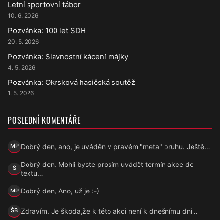
Letní sportovní tábor
10. 6. 2026
Pozvánka: 100 let SDH
20. 5. 2026
Pozvánka: Slavnostní kácení májky
4. 5. 2026
Pozvánka: Okrsková hasičská soutěž
1. 5. 2026
POSLEDNÍ KOMENTÁŘE
Dobrý den, ano, je uváděn v pravém "meta" pruhu. Ještě…
MP
Marek Přecechtěl
Dobrý den. Mohli byste prosím uvádět termín akce do
Š
Šárka
textu…
Dobrý den, Ano, už je :-)
MP
Marek Přecechtěl
Zdravím. Je škoda,že k této akci není k dnešnímu dni…
ŠB
Šárka B.