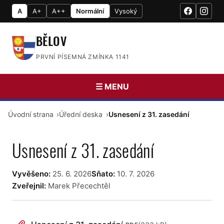
A
A+
A++
Normální
Vysoký
BĚLOV
PRVNÍ PÍSEMNÁ ZMÍNKA 1141
☰ MENU
Úvodní strana
Úřední deska
Usnesení z 31. zasedání
Usnesení z 31. zasedání
Vyvěšeno:
25. 6. 2026
Sňato:
10. 7. 2026
Zveřejnil:
Marek Přecechtěl
PŘÍLOHY