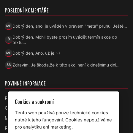
POSLEDNÍ KOMENTÁŘE
Dobrý den, ano, je uváděn v pravém "meta" pruhu. Ještě…
MP
Marek Přecechtěl
Dobrý den. Mohli byste prosím uvádět termín akce do
Š
Šárka
textu…
Dobrý den, Ano, už je :-)
MP
Marek Přecechtěl
Zdravím. Je škoda,že k této akci není k dnešnímu dni…
ŠB
Šárka B.
POVINNÉ INFORMACE
Prohlášení o přístupnosti
Cookies a soukromí
Ochrana osobních údajů
Tento web používá pouze technické cookies
Mapa webu
nutné k jeho fungování. Cookies nepoužíváme
pro analytiku ani marketing.
RSS úřední deska