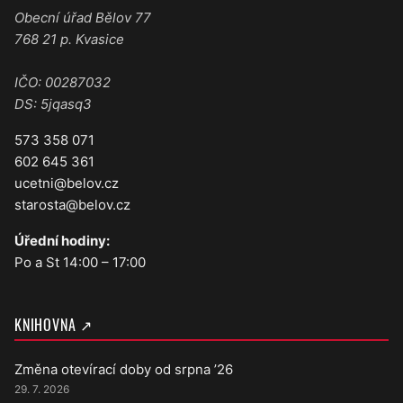
Obecní úřad Bělov 77
768 21 p. Kvasice
IČO: 00287032
DS: 5jqasq3
573 358 071
602 645 361
ucetni@belov.cz
starosta@belov.cz
Úřední hodiny:
Po a St 14:00 – 17:00
KNIHOVNA ↗
Změna otevírací doby od srpna ’26
29. 7. 2026