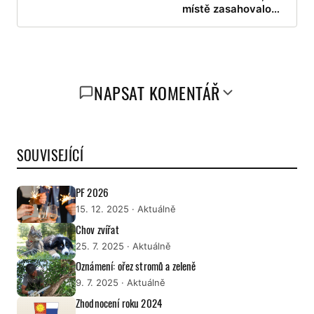
místě zasahovalo…
NAPSAT KOMENTÁŘ
SOUVISEJÍCÍ
PF 2026
15. 12. 2025
· Aktuálně
Chov zvířat
25. 7. 2025
· Aktuálně
Oznámení: ořez stromů a zeleně
9. 7. 2025
· Aktuálně
Zhodnocení roku 2024