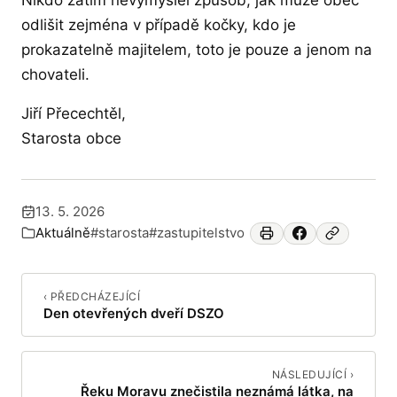
Nikdo zatím nevymyslel způsob, jak může obec
odlišit zejména v případě kočky, kdo je
prokazatelně majitelem, toto je pouze a jenom na
chovateli.
Jiří Přecechtěl,
Starosta obce
13. 5. 2026
Publikováno:
Aktuálně
#starosta
#zastupitelstvo
Zařazeno v:
‹ PŘEDCHÁZEJÍCÍ
Den otevřených dveří DSZO
NÁSLEDUJÍCÍ ›
Řeku Moravu znečistila neznámá látka, na