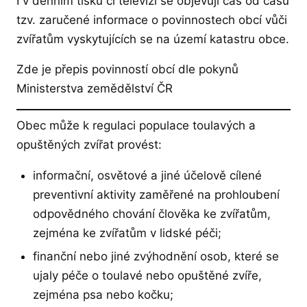
I v denním tisku či televizi se objevují čas od času
tzv. zaručené informace o povinnostech obcí vůči
zvířatům vyskytujících se na území katastru obce.
Zde je přepis povinností obcí dle pokynů
Ministerstva zemědělství ČR
Obec může k regulaci populace toulavých a
opuštěných zvířat provést:
informační, osvětové a jiné účelově cílené
preventivní aktivity zaměřené na prohloubení
odpovědného chování člověka ke zvířatům,
zejména ke zvířatům v lidské péči;
finanční nebo jiné zvýhodnění osob, které se
ujaly péče o toulavé nebo opuštěné zvíře,
zejména psa nebo kočku;