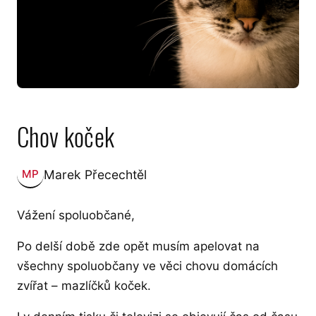
Chov koček
Marek Přecechtěl
MP
Zveřejnil:
Vážení spoluobčané,
Po delší době zde opět musím apelovat na
všechny spoluobčany ve věci chovu domácích
zvířat – mazlíčků koček.