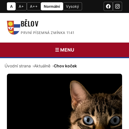
A
A+
A++
Normální
Vysoký
BĚLOV
PRVNÍ PÍSEMNÁ ZMÍNKA 1141
☰ MENU
Úvodní strana
Aktuálně
Chov koček