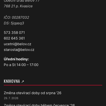
Obecní úřad Bělov 77
768 21 p. Kvasice
IČO: 00287032
DS: 5jqasq3
573 358 071
602 645 361
ucetni@belov.cz
starosta@belov.cz
Úřední hodiny:
Po a St 14:00 – 17:00
KNIHOVNA ↗
Změna otevírací doby od srpna ’26
29. 7. 2026
Změna otevírací doby během července ’26