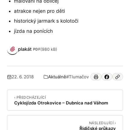
malování na obličej
atrakce nejen pro děti
historický jarmark s kolotoči
jízda na ponících
PŘÍLOHY
plakát
(980 kB)
PDF
(otevře se v novém panelu)
22. 6. 2018
Aktuálně
#Tlumačov
Publikováno:
Zařazeno v:
‹ PŘEDCHÁZEJÍCÍ
Cyklojízda Otrokovice – Dubnica nad Váhom
NÁSLEDUJÍCÍ ›
Řidičské průkazy