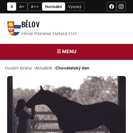
A
A+
A++
Normální
Vysoký
BĚLOV
PRVNÍ PÍSEMNÁ ZMÍNKA 1141
☰ MENU
Úvodní strana
Aktuálně
Chovatelský den