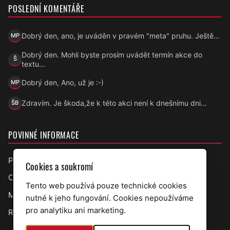
POSLEDNÍ KOMENTÁŘE
Dobrý den, ano, je uváděn v pravém "meta" pruhu. Ještě…
MP
Marek Přecechtěl
Dobrý den. Mohli byste prosím uvádět termín akce do
Š
Šárka
textu…
Dobrý den, Ano, už je :-)
MP
Marek Přecechtěl
Zdravím. Je škoda,že k této akci není k dnešnímu dni…
ŠB
Šárka B.
POVINNÉ INFORMACE
Prohlášení o přístupnosti
Cookies a soukromí
Ochrana osobních údajů
Tento web používá pouze technické cookies
Mapa webu
nutné k jeho fungování. Cookies nepoužíváme
pro analytiku ani marketing.
RSS úřední deska