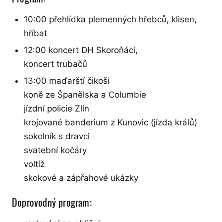
10:00 přehlídka plemenných hřebců, klisen,
hříbat
12:00 koncert DH Skoroňáci,
koncert trubačů
13:00 maďarští čikoši
koně ze Španělska a Columbie
jízdní policie Zlín
krojované banderium z Kunovic (jízda králů)
sokolník s dravci
svatební kočáry
voltíž
skokové a zápřahové ukázky
Doprovodný program: