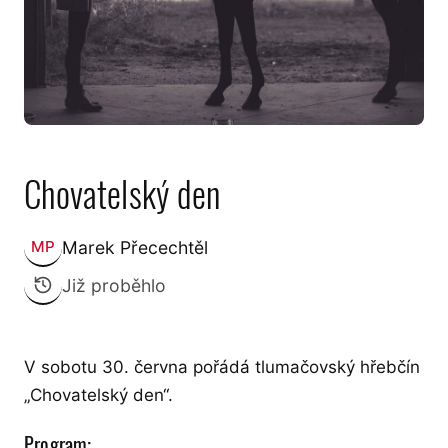
Chovatelský den
Marek Přecechtěl
MP
Zveřejnil:
Již proběhlo
V sobotu 30. června pořádá tlumačovský hřebčín
„Chovatelský den“.
Program: