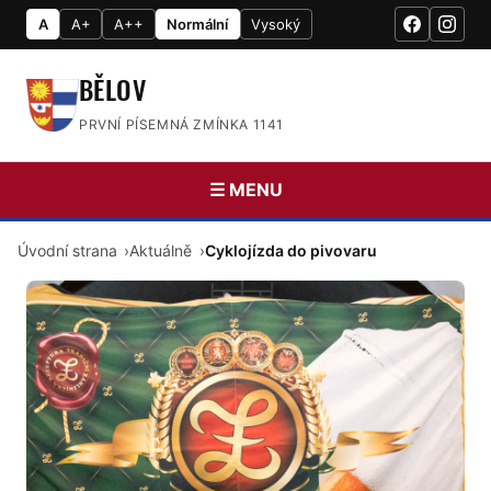
A
A+
A++
Normální
Vysoký
BĚLOV
PRVNÍ PÍSEMNÁ ZMÍNKA 1141
☰ MENU
Úvodní strana
Aktuálně
Cyklojízda do pivovaru