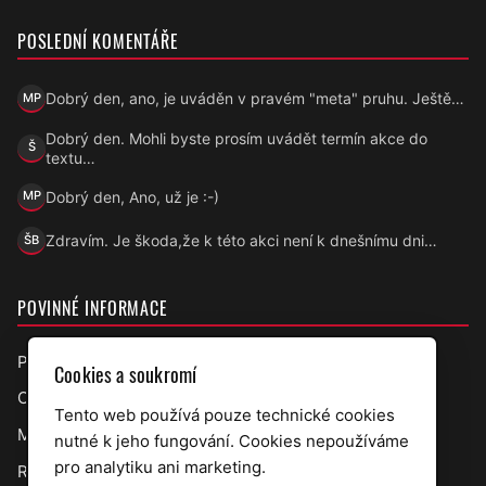
POSLEDNÍ KOMENTÁŘE
Dobrý den, ano, je uváděn v pravém "meta" pruhu. Ještě…
MP
Marek Přecechtěl
Dobrý den. Mohli byste prosím uvádět termín akce do
Š
Šárka
textu…
Dobrý den, Ano, už je :-)
MP
Marek Přecechtěl
Zdravím. Je škoda,že k této akci není k dnešnímu dni…
ŠB
Šárka B.
POVINNÉ INFORMACE
Prohlášení o přístupnosti
Cookies a soukromí
Ochrana osobních údajů
Tento web používá pouze technické cookies
Mapa webu
nutné k jeho fungování. Cookies nepoužíváme
pro analytiku ani marketing.
RSS úřední deska