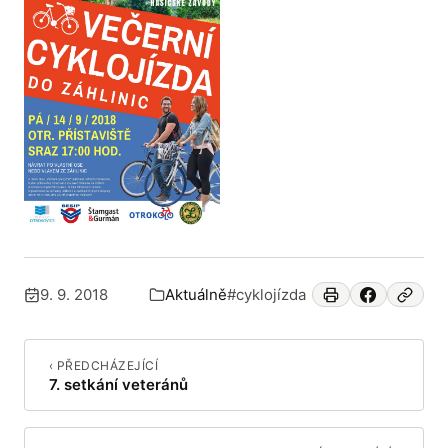
9. 9. 2018
Aktuálně
#cyklojízda
Publikováno:
Zařazeno v:
‹ PŘEDCHÁZEJÍCÍ
7. setkání veteránů