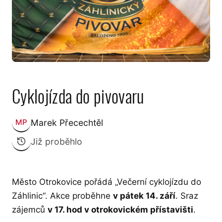
Cyklojízda do pivovaru
Marek Přecechtěl
MP
Zveřejnil:
Již proběhlo
Město Otrokovice pořádá „Večerní cyklojízdu do
Záhlinic“. Akce proběhne
v pátek 14. září
. Sraz
zájemců
v 17. hod v otrokovickém přístavišti
.