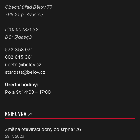
Obecní úřad Bělov 77
768 21 p. Kvasice
IČO: 00287032
DS: 5jqasq3
573 358 071
602 645 361
ucetni@belov.cz
starosta@belov.cz
Úřední hodiny:
Po a St 14:00 – 17:00
KNIHOVNA ↗
Změna otevírací doby od srpna ’26
29. 7. 2026