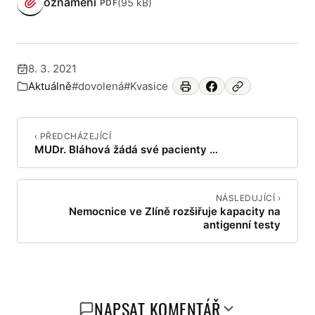
oznámení
(95 kB)
PDF
(otevře se v novém panelu)
8. 3. 2021
Publikováno:
Aktuálně
#dovolená
#Kvasice
Zařazeno v:
‹ PŘEDCHÁZEJÍCÍ
MUDr. Bláhová žádá své pacienty …
NÁSLEDUJÍCÍ ›
Nemocnice ve Zlíně rozšiřuje kapacity na
antigenní testy
NAPSAT KOMENTÁŘ