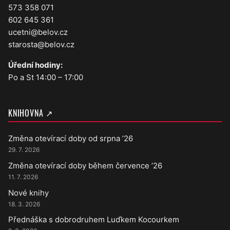
573 358 071
602 645 361
ucetni@belov.cz
starosta@belov.cz
Úřední hodiny:
Po a St 14:00 – 17:00
KNIHOVNA ↗
Změna otevírací doby od srpna ’26
29. 7. 2026
Změna otevírací doby během července ’26
11. 7. 2026
Nové knihy
18. 3. 2026
Přednáška s dobrodruhem Luďkem Kocourkem