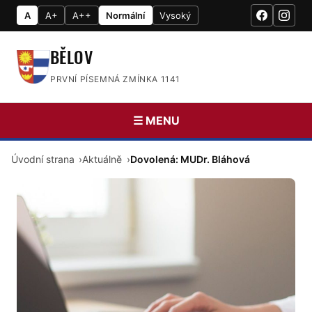
A
A+
A++
Normální
Vysoký
BĚLOV
PRVNÍ PÍSEMNÁ ZMÍNKA 1141
☰ MENU
Úvodní strana
Aktuálně
Dovolená: MUDr. Bláhová