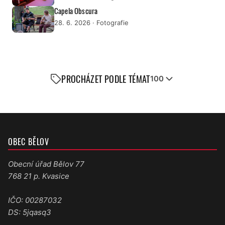
Capela Obscura
28. 6. 2026
· Fotografie
PROCHÁZET PODLE TÉMAT
100
OBEC BĚLOV
Obecní úřad Bělov 77
768 21 p. Kvasice
IČO: 00287032
DS: 5jqasq3