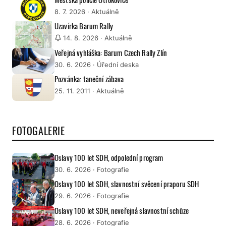
8. 7. 2026
· Aktuálně
Uzavírka Barum Rally
14. 8. 2026
· Aktuálně
Veřejná vyhláška: Barum Czech Rally Zlín
30. 6. 2026
· Úřední deska
Pozvánka: taneční zábava
25. 11. 2011
· Aktuálně
FOTOGALERIE
Oslavy 100 let SDH, odpolední program
30. 6. 2026
· Fotografie
Oslavy 100 let SDH, slavnostní svěcení praporu SDH
29. 6. 2026
· Fotografie
Oslavy 100 let SDH, neveřejná slavnostní schůze
28. 6. 2026
· Fotografie