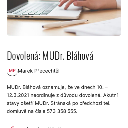
Dovolená: MUDr. Bláhová
Marek Přecechtěl
MP
Zveřejnil:
MUDr. Bláhová oznamuje, že ve dnech 10. –
12.3.2021 neordinuje z důvodu dovolené. Akutní
stavy ošetří MUDr. Stránská po předchozí tel.
domluvě na čísle 573 358 555.
PŘÍLOHY