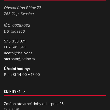
Obecní úřad Bělov 77
768 21 p. Kvasice
IČO: 00287032
DS: 5jqasq3
573 358 071
602 645 361
ucetni@belov.cz
starosta@belov.cz
Úřední hodiny:
Po a St 14:00 – 17:00
KNIHOVNA ↗
Změna otevírací doby od srpna ’26
29. 7. 2026