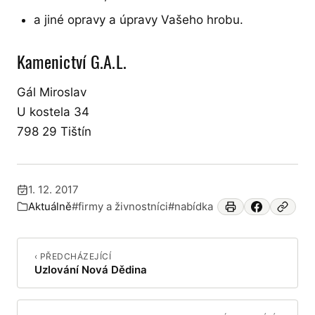
a jiné opravy a úpravy Vašeho hrobu.
Kamenictví G.A.L.
Gál Miroslav
U kostela 34
798 29 Tištín
1. 12. 2017
Publikováno:
Aktuálně
#firmy a živnostníci
#nabídka
Zařazeno v:
‹ PŘEDCHÁZEJÍCÍ
Uzlování Nová Dědina