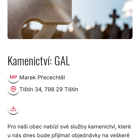
Kamenictví: GAL
Marek Přecechtěl
MP
Zveřejnil:
Tištín 34, 798 29 Tištín
Kde:
Stáhnout kontakt (vCard)
Pro naši obec nabízí své služby kamenictví, které
u nás dnes bude přijímat objednávky na veškeré