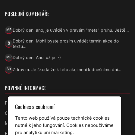
POSLEDNÍ KOMENTÁŘE
Dobrý den, ano, je uváděn v pravém "meta" pruhu. Ještě…
MP
Marek Přecechtěl
Dobrý den. Mohli byste prosím uvádět termín akce do
Š
Šárka
textu…
Dobrý den, Ano, už je :-)
MP
Marek Přecechtěl
Zdravím. Je škoda,že k této akci není k dnešnímu dni…
ŠB
Šárka B.
POVINNÉ INFORMACE
Prohlášení o přístupnosti
Cookies a soukromí
Ochrana osobních údajů
Tento web používá pouze technické cookies
Mapa webu
nutné k jeho fungování. Cookies nepoužíváme
pro analytiku ani marketing.
RSS úřední deska