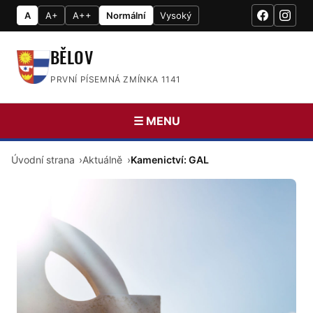
A
A+
A++
Normální
Vysoký
BĚLOV
PRVNÍ PÍSEMNÁ ZMÍNKA 1141
☰ MENU
Úvodní strana
Aktuálně
Kamenictví: GAL