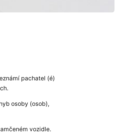
neznámí pachatel (é)
ch.
hyb osoby (osob),
uzamčeném vozidle.