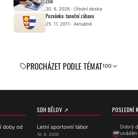
Zlín
30. 6. 2026
· Úřední deska
Pozvánka: taneční zábava
25. 11. 2011
· Aktuálně
PROCHÁZET PODLE TÉMAT
100
SDH BĚLOV ↗
POSLEDNÍ 
í doby od
Letní sportovní tábor
Dobrý d
uváděn
MP
10. 6. 2026
Marek Přece