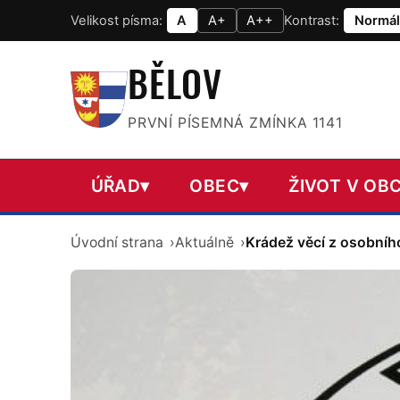
Velikost písma:
A
A+
A++
Kontrast:
Normál
BĚLOV
PRVNÍ PÍSEMNÁ ZMÍNKA 1141
ÚŘAD
▾
OBEC
▾
ŽIVOT V OBC
Úvodní strana
Aktuálně
Krádež věcí z osobníh