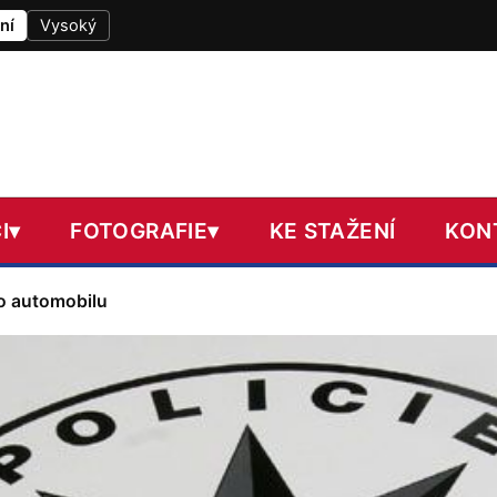
ní
Vysoký
I
▾
FOTOGRAFIE
▾
KE STAŽENÍ
KON
o automobilu