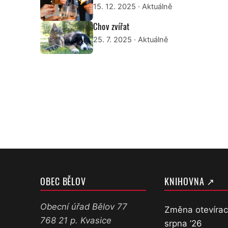
15. 12. 2025
· Aktuálně
Chov zvířat
25. 7. 2025
· Aktuálně
OBEC BĚLOV
KNIHOVNA ↗
Obecní úřad Bělov 77
Změna otevírac
768 21 p. Kvasice
srpna ’26