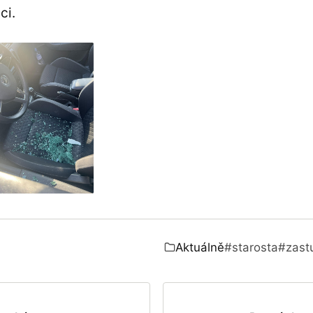
ci.
Aktuálně
#starosta
#zastu
Zařazeno v: