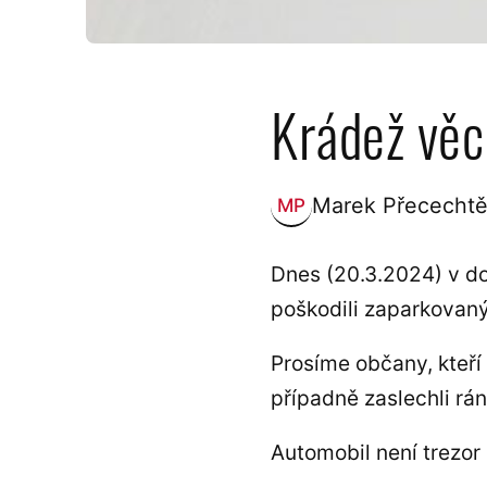
Krádež věc
Marek Přecechtě
MP
Zveřejnil:
Dnes (20.3.2024) v do
poškodili zaparkovaný
Prosíme občany, kteř
případně zaslechli rán
Automobil není trezor