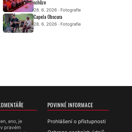
schůze
28. 6. 2026
· Fotografie
Capela Obscura
28. 6. 2026
· Fotografie
KOMENTÁŘE
POVINNÉ INFORMACE
Prohlášení o přístupnosti
en, ano, je
 v pravém
chtěl