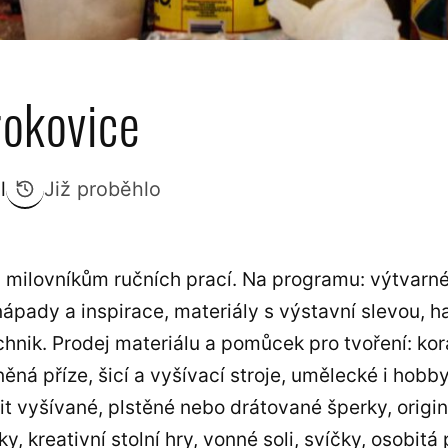
rokovice
l
Již proběhlo
 milovníkům ručních prací. Na programu: výtvarné 
nápady a inspirace, materiály s výstavní slevou, 
hnik. Prodej materiálu a pomůcek pro tvoření: ko
něná příze, šicí a vyšívací stroje, umělecké i hobby 
it vyšívané, plstěné nebo drátované šperky, origin
y, kreativní stolní hry, vonné soli, svíčky, osobit