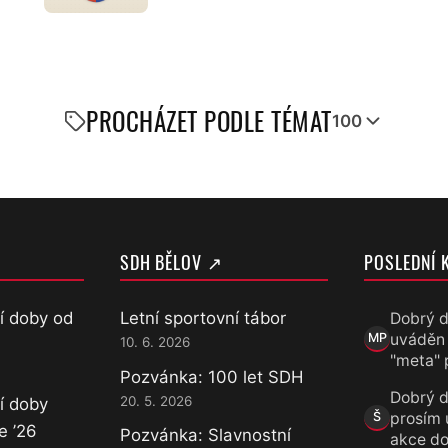
PROCHÁZET PODLE TÉMAT
100
SDH BĚLOV ↗
POSLEDNÍ 
í doby od
Letní sportovní tábor
Dobrý d
uváděn
MP
10. 6. 2026
Marek Přece
"meta" 
Pozvánka: 100 let SDH
Dobrý d
20. 5. 2026
í doby
prosím 
Š
Šárka
e ’26
Pozvánka: Slavnostní
akce do