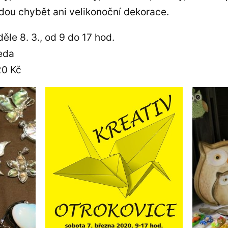
dou chybět ani velikonoční dekorace.
ěle 8. 3., od 9 do 17 hod.
eda
20 Kč