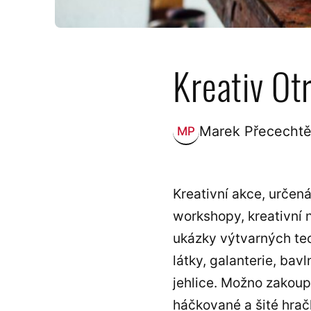
Kreativ Ot
Marek Přecechtě
MP
Zveřejnil:
Kreativní akce, určená
workshopy, kreativní 
ukázky výtvarných tec
látky, galanterie, bavl
jehlice. Možno zakoup
háčkované a šité hračk