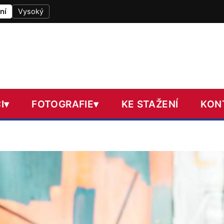
ní
Vysoký
I
▾
FOTOGRAFIE
▾
KE STAŽENÍ
KON