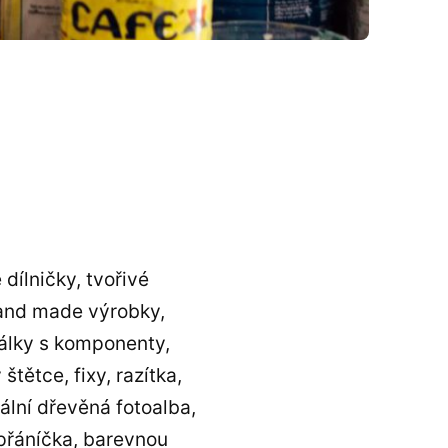
dílničky, tvořivé
hand made výrobky,
rálky s komponenty,
štětce, fixy, razítka,
ální dřevěná fotoalba,
á přáníčka, barevnou