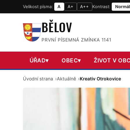
Velikost písma:
A
A+
A++
Kontrast:
Normál
BĚLOV
PRVNÍ PÍSEMNÁ ZMÍNKA 1141
ÚŘAD
▾
OBEC
▾
ŽIVOT V OBC
Úvodní strana
Aktuálně
Kreativ Otrokovice