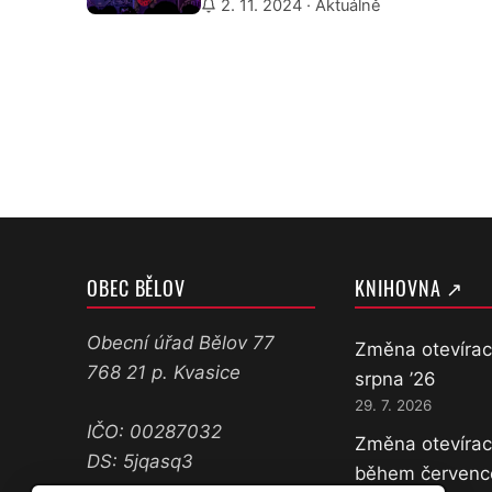
2. 11. 2024
· Aktuálně
OBEC BĚLOV
KNIHOVNA ↗
Obecní úřad Bělov 77
Změna otevírac
768 21 p. Kvasice
srpna ’26
29. 7. 2026
IČO: 00287032
Změna otevírac
DS: 5jqasq3
během červenc