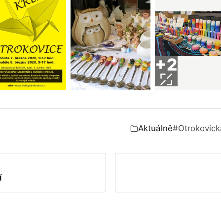
+2
Aktuálně
#Otrokovic
Zařazeno v:
í