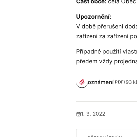
Část obce:
celá Obec
Upozornění:
V době přerušení dodá
zařízení za zařízení p
Případné použití vlas
předem vždy projednat
PŘÍLOHY
oznámení
(93 k
PDF
(otevře se v novém pa
1. 3. 2022
Publikováno: