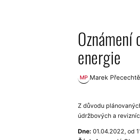
Oznámení o
energie
Marek Přecechtě
MP
Zveřejnil:
Z důvodu plánovaných 
údržbových a revizníc
Dne:
01.04.2022, od 1