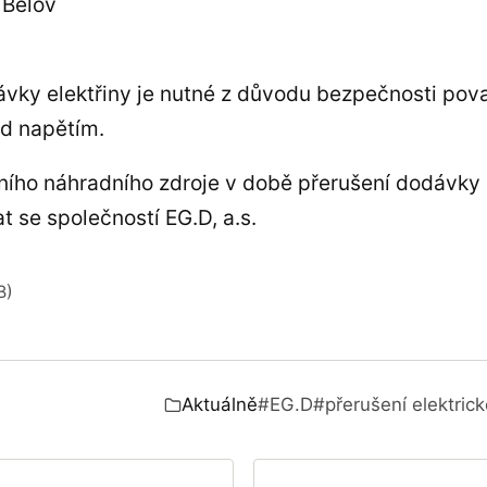
 Bělov
vky elektřiny je nutné z důvodu bezpečnosti pov
od napětím.
tního náhradního zdroje v době přerušení dodávky e
 se společností EG.D, a.s.
B)
nelu)
Aktuálně
#EG.D
#přerušení elektric
Zařazeno v: