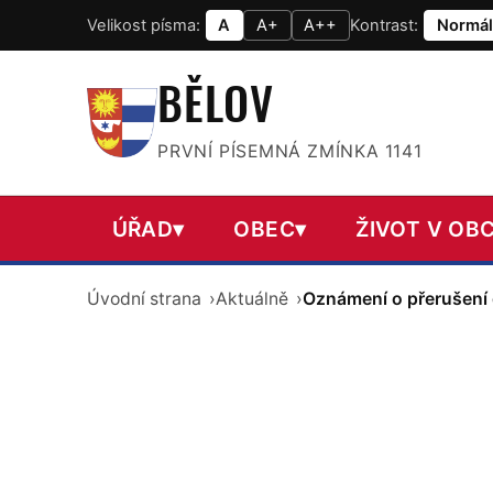
Velikost písma:
A
A+
A++
Kontrast:
Normál
BĚLOV
PRVNÍ PÍSEMNÁ ZMÍNKA 1141
ÚŘAD
▾
OBEC
▾
ŽIVOT V OBC
Úvodní strana
Aktuálně
Oznámení o přerušení 