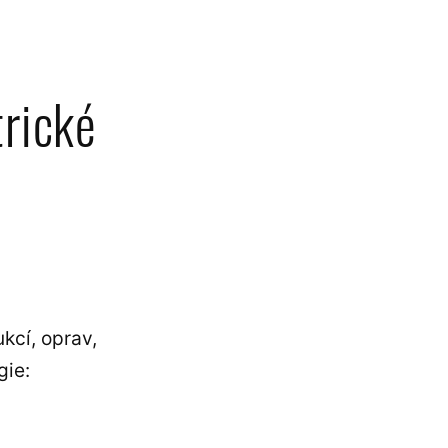
trické
kcí, oprav,
gie: