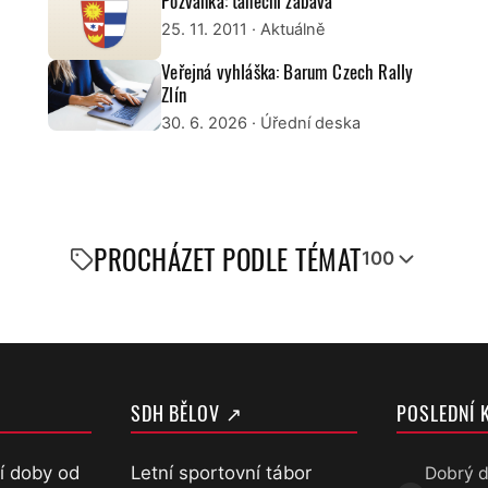
Pozvánka: taneční zábava
25. 11. 2011
· Aktuálně
Veřejná vyhláška: Barum Czech Rally
Zlín
30. 6. 2026
· Úřední deska
PROCHÁZET PODLE TÉMAT
100
SDH BĚLOV ↗
POSLEDNÍ 
í doby od
Letní sportovní tábor
Dobrý d