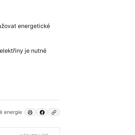
ažovat energetické
lektřiny je nutné
ké energie