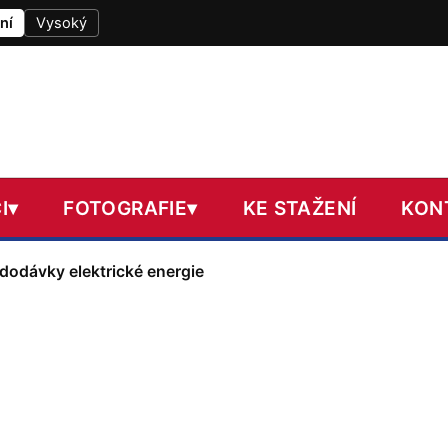
ní
Vysoký
I
▾
FOTOGRAFIE
▾
KE STAŽENÍ
KON
dodávky elektrické energie