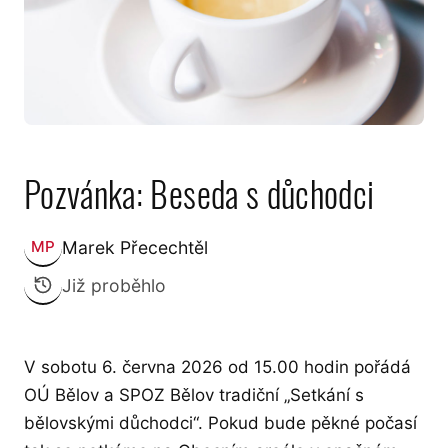
Pozvánka: Beseda s důchodci
Marek Přecechtěl
MP
Zveřejnil:
Již proběhlo
V sobotu 6. června 2026 od 15.00 hodin pořádá
OÚ Bělov a SPOZ Bělov tradiční „Setkání s
bělovskými důchodci“. Pokud bude pěkné počasí