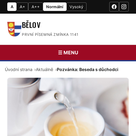
A
A+
A++
Normální
Vysoký
BĚLOV
PRVNÍ PÍSEMNÁ ZMÍNKA 1141
☰ MENU
Úvodní strana
Aktuálně
Pozvánka: Beseda s důchodci