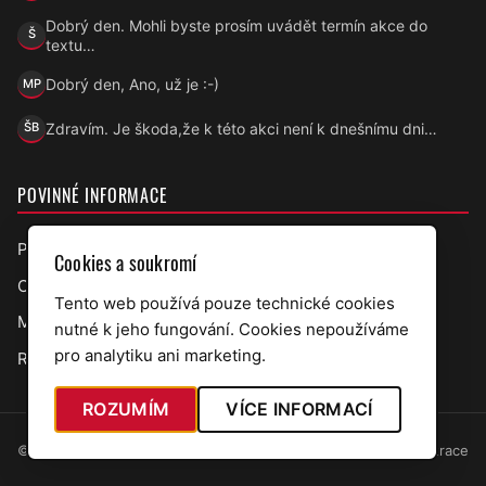
Dobrý den. Mohli byste prosím uvádět termín akce do
Š
Šárka
textu…
Dobrý den, Ano, už je :-)
MP
Marek Přecechtěl
Zdravím. Je škoda,že k této akci není k dnešnímu dni…
ŠB
Šárka B.
POVINNÉ INFORMACE
Prohlášení o přístupnosti
Cookies a soukromí
Ochrana osobních údajů
Tento web používá pouze technické cookies
Mapa webu
nutné k jeho fungování. Cookies nepoužíváme
pro analytiku ani marketing.
RSS úřední deska
ROZUMÍM
VÍCE INFORMACÍ
© 2026 Obec Bělov · web v7.5.97
Administrace