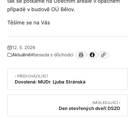
tak se potkáme na Obecním areále v opačném
případě v budově OÚ Bělov.
Těšíme se na Vás
12. 5. 2026
Publikováno:
Aktuálně
#beseda s důchodci
Zařazeno v:
‹ PŘEDCHÁZEJÍCÍ
Dovolená: MUDr. Ljuba Stránská
NÁSLEDUJÍCÍ ›
Den otevřených dveří DSZO