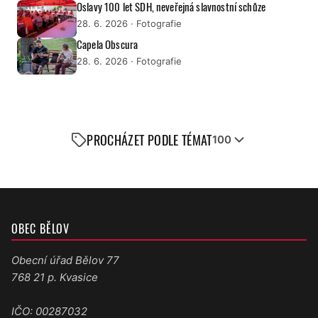
Oslavy 100 let SDH, neveřejná slavnostní schůze
28. 6. 2026
· Fotografie
Capela Obscura
28. 6. 2026
· Fotografie
PROCHÁZET PODLE TÉMAT
100
OBEC BĚLOV
Obecní úřad Bělov 77
768 21 p. Kvasice
IČO: 00287032