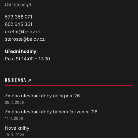
DS: 5jqasq3
573 358 071
602 645 361
ucetni@belov.cz
starosta@belov.cz
Úřední hodiny:
Po a St 14:00 – 17:00
KNIHOVNA ↗
Změna otevírací doby od srpna ’26
29. 7. 2026
Změna otevírací doby během července ’26
11. 7. 2026
Nové knihy
18. 3. 2026