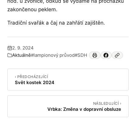
hod. u zvonice, odkud se vydáme na procházku
zakončenou peklem.
Tradiční svařák a čaj na zahřátí zajištěn.
2. 9. 2024
Publikováno:
Aktuálně
#lampionový průvod
#SDH
Zařazeno v:
‹ PŘEDCHÁZEJÍCÍ
Svět kostek 2024
NÁSLEDUJÍCÍ ›
Vrbka: Změna v dopravní obsluze