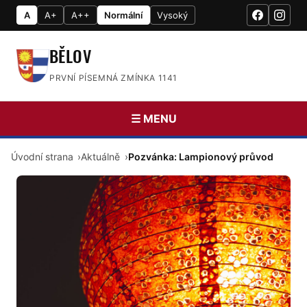
A
A+
A++
Normální
Vysoký
BĚLOV
PRVNÍ PÍSEMNÁ ZMÍNKA 1141
☰ MENU
Úvodní strana
Aktuálně
Pozvánka: Lampionový průvod