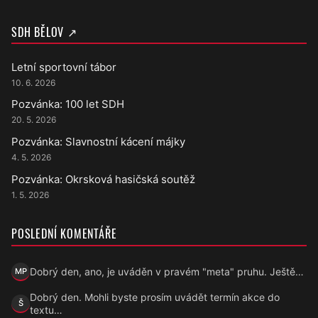
SDH BĚLOV ↗
Letní sportovní tábor
10. 6. 2026
Pozvánka: 100 let SDH
20. 5. 2026
Pozvánka: Slavnostní kácení májky
4. 5. 2026
Pozvánka: Okrsková hasičská soutěž
1. 5. 2026
POSLEDNÍ KOMENTÁŘE
Dobrý den, ano, je uváděn v pravém "meta" pruhu. Ještě…
MP
Marek Přecechtěl
Dobrý den. Mohli byste prosím uvádět termín akce do
Š
Šárka
textu…