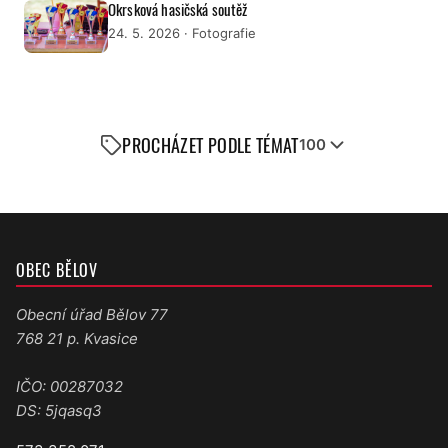
Okrsková hasičská soutěž
24. 5. 2026
· Fotografie
PROCHÁZET PODLE TÉMAT
100
OBEC BĚLOV
Obecní úřad Bělov 77
768 21 p. Kvasice
IČO: 00287032
DS: 5jqasq3