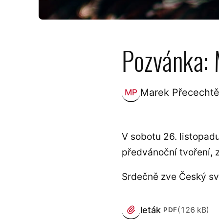
Pozvánka: 
Marek Přecechtě
MP
Zveřejnil:
V sobotu 26. listopad
předvánoční tvoření, z
Srdečně zve Český sv
PŘÍLOHY
leták
(126 kB)
PDF
(otevře se v novém pa