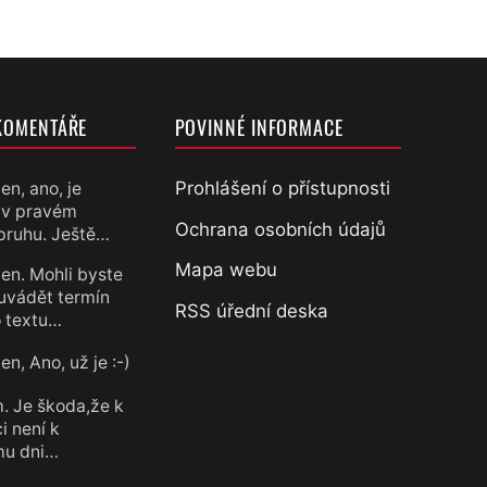
KOMENTÁŘE
POVINNÉ INFORMACE
Prohlášení o přístupnosti
en, ano, je
 v pravém
chtěl
Ochrana osobních údajů
pruhu. Ještě…
Mapa webu
en. Mohli byste
uvádět termín
RSS úřední deska
 textu…
n, Ano, už je :-)
chtěl
. Je škoda,že k
i není k
mu dni…