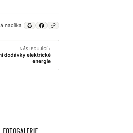
á nadílka
NÁSLEDUJÍCÍ ›
í dodávky elektrické
energie
FOTOGALERIE