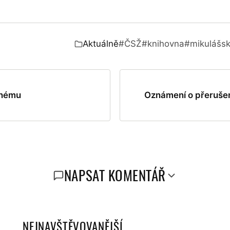
Aktuálně
#ČSŽ
#knihovna
#mikulášsk
Zařazeno v:
šnému
Oznámení o přerušen
NAPSAT KOMENTÁŘ
NEJNAVŠTĚVOVANĚJŠÍ