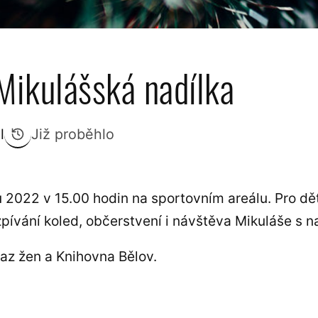
Mikulášská nadílka
l
Již proběhlo
u 2022 v 15.00 hodin na sportovním areálu. Pro dět
pívání koled, občerstvení i návštěva Mikuláše s n
az žen a Knihovna Bělov.
nelu)