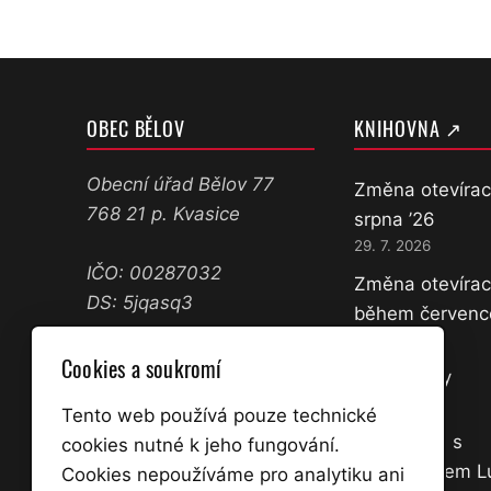
OBEC BĚLOV
KNIHOVNA ↗
Obecní úřad Bělov 77
Změna otevírac
768 21 p. Kvasice
srpna ’26
29. 7. 2026
IČO: 00287032
Změna otevírac
DS: 5jqasq3
během červenc
11. 7. 2026
573 358 071
Cookies a soukromí
Nové knihy
602 645 361
18. 3. 2026
ucetni@belov.cz
Tento web používá pouze technické
starosta@belov.cz
Přednáška s
cookies nutné k jeho fungování.
dobrodruhem 
Cookies nepoužíváme pro analytiku ani
Úřední hodiny: