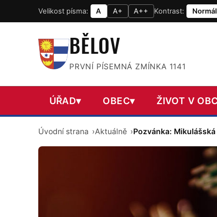
Velikost písma:
A
A+
A++
Kontrast:
Normál
BĚLOV
PRVNÍ PÍSEMNÁ ZMÍNKA 1141
ÚŘAD
▾
OBEC
▾
ŽIVOT V OBC
Úvodní strana
Aktuálně
Pozvánka: Mikulášská 