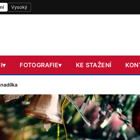
ní
Vysoký
I
▾
FOTOGRAFIE
▾
KE STAŽENÍ
KON
nadílka