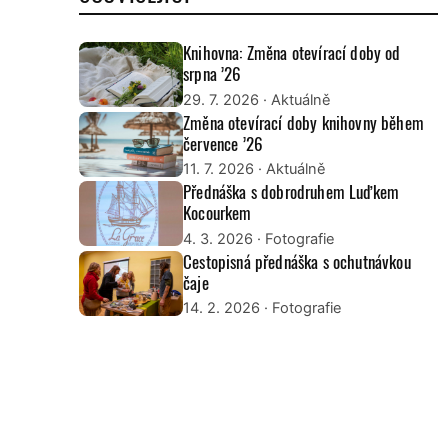
Knihovna: Změna otevírací doby od
srpna ’26
29. 7. 2026
· Aktuálně
Změna otevírací doby knihovny během
července ’26
11. 7. 2026
· Aktuálně
Přednáška s dobrodruhem Luďkem
Kocourkem
4. 3. 2026
· Fotografie
Cestopisná přednáška s ochutnávkou
čaje
14. 2. 2026
· Fotografie