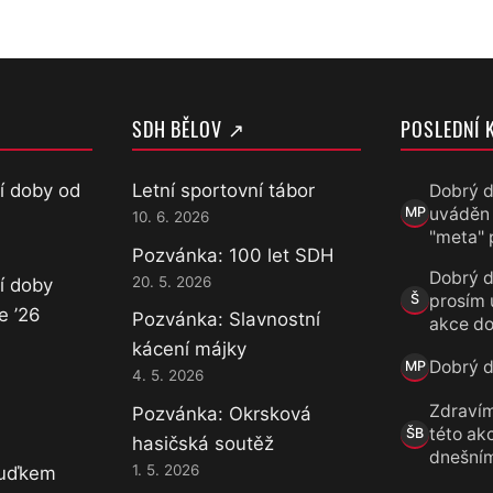
SDH BĚLOV ↗
POSLEDNÍ 
í doby od
Letní sportovní tábor
Dobrý d
uváděn
MP
10. 6. 2026
Marek Přece
"meta" 
Pozvánka: 100 let SDH
Dobrý d
20. 5. 2026
í doby
prosím 
Š
Šárka
e ’26
Pozvánka: Slavnostní
akce do
kácení májky
Dobrý de
MP
4. 5. 2026
Marek Přece
Zdravím
Pozvánka: Okrsková
této akc
ŠB
hasičská soutěž
Šárka B.
dnešní
1. 5. 2026
Luďkem