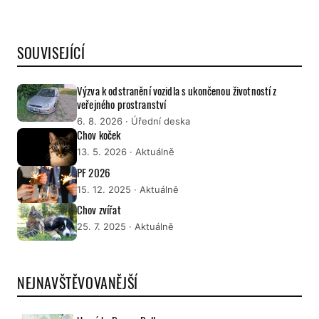
SOUVISEJÍCÍ
Výzva k odstranění vozidla s ukončenou životností z
veřejného prostranství
6. 8. 2026
· Úřední deska
Chov koček
13. 5. 2026
· Aktuálně
PF 2026
15. 12. 2025
· Aktuálně
Chov zvířat
25. 7. 2025
· Aktuálně
NEJNAVŠTĚVOVANĚJŠÍ