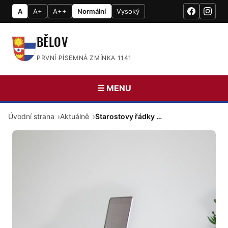
A
A+
A++
Normální
Vysoký
BĚLOV
PRVNÍ PÍSEMNÁ ZMÍNKA 1141
☰ MENU
Úvodní strana
Aktuálně
Starostovy řádky …