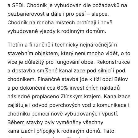
a SFDI. Chodník je vybudován dle požadavků na
bezbarierovost a dále i pro pěší – slepce.
Chodník na mnoha místech protínají i nově
vybudované vjezdy k rodinným domům.
Třetím a finančně i technicky nejnáročnějším
stavebním objektem, který není mnoho vidět, o to
více je důležitý pro fungování obce. Rekonstrukce
a dostavba smíšené kanalizace pod silnicí i pod
chodníkem. Finančně stavba jde k tíži obci Bělov
a po dokončení cca 60% investičních nákladů
následně proplaceno Zlínským krajem. Kanalizace
zajišťuje i odvod povrchových vod z komunikace i
chodníku pomocí nově vybudovaných vpustí.
Během stavby byly vyměněny všechny
kanalizační přípojky k rodinným domů. Tato