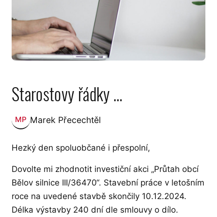
Starostovy řádky …
Marek Přecechtěl
MP
Zveřejnil:
Hezký den spoluobčané i přespolní,
Dovolte mi zhodnotit investiční akci „Průtah obcí
Bělov silnice III/36470“. Stavební práce v letošním
roce na uvedené stavbě skončily 10.12.2024.
Délka výstavby 240 dní dle smlouvy o dílo.