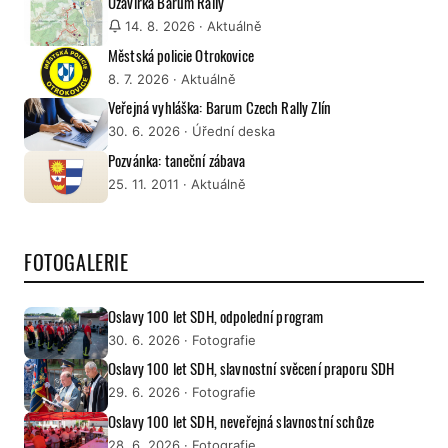
Uzavírka Barum Rally
14. 8. 2026
· Aktuálně
Městská policie Otrokovice
8. 7. 2026
· Aktuálně
Veřejná vyhláška: Barum Czech Rally Zlín
30. 6. 2026
· Úřední deska
Pozvánka: taneční zábava
25. 11. 2011
· Aktuálně
FOTOGALERIE
Oslavy 100 let SDH, odpolední program
30. 6. 2026
· Fotografie
Oslavy 100 let SDH, slavnostní svěcení praporu SDH
29. 6. 2026
· Fotografie
Oslavy 100 let SDH, neveřejná slavnostní schůze
28. 6. 2026
· Fotografie