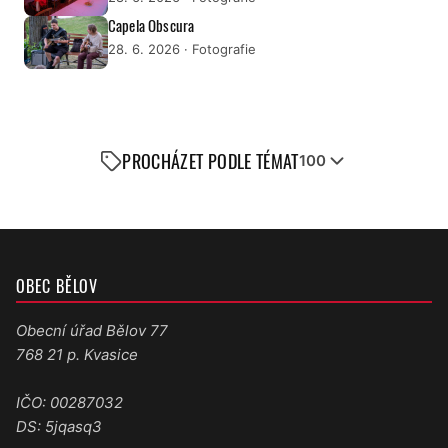
Capela Obscura
28. 6. 2026
· Fotografie
PROCHÁZET PODLE TÉMAT
100
OBEC BĚLOV
Obecní úřad Bělov 77
768 21 p. Kvasice
IČO: 00287032
DS: 5jqasq3