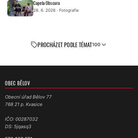
Capela Obscura
28. 6. 2026
· Fotografie
PROCHÁZET PODLE TÉMAT
100
OBEC BĚLOV
Obecní úřad Bělov 77
768 21 p. Kvasice
IČO: 00287032
DS: 5jqasq3