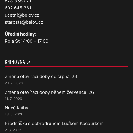
573 358 071
602 645 361
ucetni@belov.cz
starosta@belov.cz
Úřední hodiny:
Po a St 14:00 – 17:00
KNIHOVNA ↗
Změna otevírací doby od srpna ’26
29. 7. 2026
Změna otevírací doby během července ’26
11. 7. 2026
Nové knihy
18. 3. 2026
Přednáška s dobrodruhem Luďkem Kocourkem
2. 3. 2026