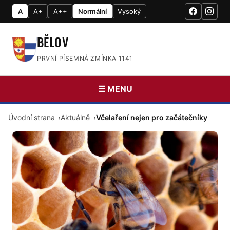
A
A+
A++
Normální
Vysoký
BĚLOV
PRVNÍ PÍSEMNÁ ZMÍNKA 1141
☰ MENU
Úvodní strana
Aktuálně
Včelaření nejen pro začátečníky