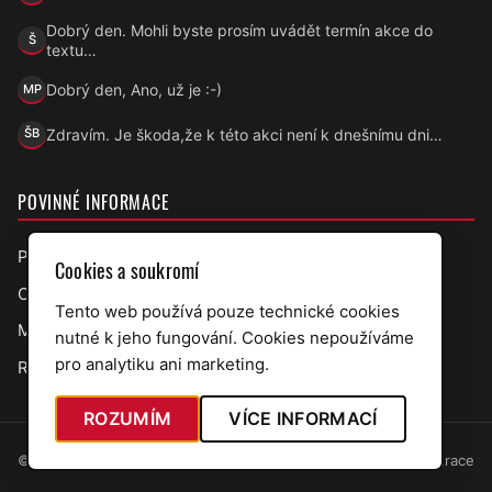
Dobrý den. Mohli byste prosím uvádět termín akce do
Š
Šárka
textu…
Dobrý den, Ano, už je :-)
MP
Marek Přecechtěl
Zdravím. Je škoda,že k této akci není k dnešnímu dni…
ŠB
Šárka B.
POVINNÉ INFORMACE
Prohlášení o přístupnosti
Cookies a soukromí
Ochrana osobních údajů
Tento web používá pouze technické cookies
Mapa webu
nutné k jeho fungování. Cookies nepoužíváme
pro analytiku ani marketing.
RSS úřední deska
ROZUMÍM
VÍCE INFORMACÍ
© 2026 Obec Bělov · web v7.5.97
Administrace