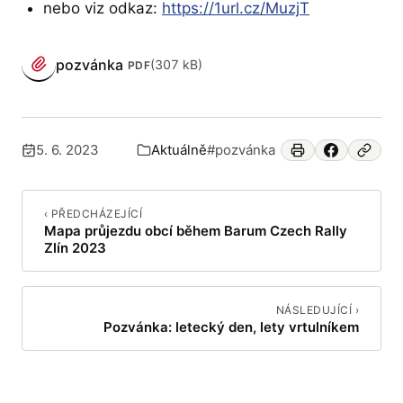
nebo viz odkaz:
https://1url.cz/MuzjT
PŘÍLOHY
pozvánka
(307 kB)
PDF
(otevře se v novém panelu)
5. 6. 2023
Aktuálně
#pozvánka
Publikováno:
Zařazeno v:
‹ PŘEDCHÁZEJÍCÍ
Mapa průjezdu obcí během Barum Czech Rally
Zlín 2023
NÁSLEDUJÍCÍ ›
Pozvánka: letecký den, lety vrtulníkem