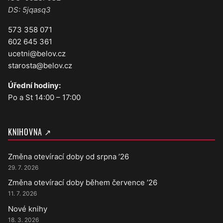
DS: 5jqasq3
573 358 071
602 645 361
ucetni@belov.cz
starosta@belov.cz
Úřední hodiny:
Po a St 14:00 – 17:00
KNIHOVNA ↗
Změna otevírací doby od srpna ’26
29. 7. 2026
Změna otevírací doby během července ’26
11. 7. 2026
Nové knihy
18. 3. 2026