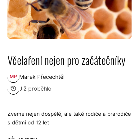
Včelaření nejen pro začátečníky
Marek Přecechtěl
MP
Zveřejnil:
Již proběhlo
Zveme nejen dospělé, ale také rodiče a prarodiče
s dětmi od 12 let