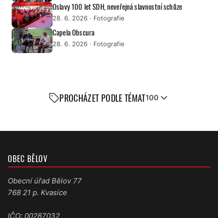
Oslavy 100 let SDH, neveřejná slavnostní schůze
28. 6. 2026
· Fotografie
Capela Obscura
28. 6. 2026
· Fotografie
PROCHÁZET PODLE TÉMAT
100
OBEC BĚLOV
Obecní úřad Bělov 77
768 21 p. Kvasice
IČO: 00287032