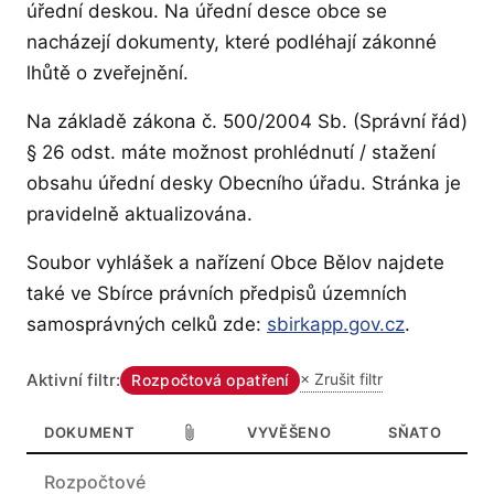
úřední deskou. Na úřední desce obce se
nacházejí dokumenty, které podléhají zákonné
lhůtě o zveřejnění.
Na základě zákona č. 500/2004 Sb. (Správní řád)
§ 26 odst. máte možnost prohlédnutí / stažení
obsahu úřední desky Obecního úřadu. Stránka je
pravidelně aktualizována.
Soubor vyhlášek a nařízení Obce Bělov najdete
také ve Sbírce právních předpisů územních
— otevírá
samosprávných celků zde:
sbirkapp.gov.cz
.
Aktivní filtr:
× Zrušit filtr
Rozpočtová opatření
DOKUMENT
VYVĚŠENO
SŇATO
Seznam dokumentů na úřední desce obce Bělov
Rozpočtové