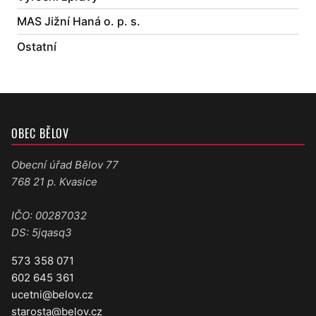
MAS Jižní Haná o. p. s.
Ostatní
OBEC BĚLOV
Obecní úřad Bělov 77
768 21 p. Kvasice
IČO: 00287032
DS: 5jqasq3
573 358 071
602 645 361
ucetni@belov.cz
starosta@belov.cz