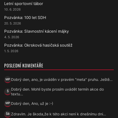
Letní sportovní tábor
10. 6. 2026
Pozvánka: 100 let SDH
20. 5. 2026
Pozvánka: Slavnostní kácení májky
4. 5. 2026
Pozvánka: Okrsková hasičská soutěž
1. 5. 2026
POSLEDNÍ KOMENTÁŘE
Dobrý den, ano, je uváděn v pravém "meta" pruhu. Ještě…
MP
Marek Přecechtěl
Dobrý den. Mohli byste prosím uvádět termín akce do
Š
Šárka
textu…
Dobrý den, Ano, už je :-)
MP
Marek Přecechtěl
Zdravím. Je škoda,že k této akci není k dnešnímu dni…
ŠB
Šárka B.