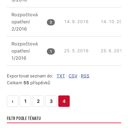
Rozpočtová
opatření
14. 9. 2016
14. 10. 2016
2
2/2016
Rozpočtová
opatření
25. 5. 2016
25. 6. 2016
1
1/2016
Exportovat seznam do:
TXT
·
CSV
·
RSS
Celkem
55
příspěvků
Stránkování
‹
1
2
3
4
příspěvků
FILTR PODLE TÉMATU