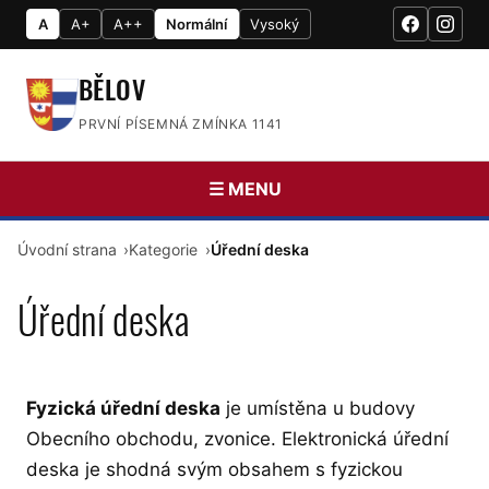
A
A+
A++
Normální
Vysoký
BĚLOV
PRVNÍ PÍSEMNÁ ZMÍNKA 1141
☰ MENU
Úvodní strana
Kategorie
Úřední deska
Úřední deska
Fyzická úřední deska
je umístěna u budovy
Obecního obchodu, zvonice. Elektronická úřední
deska je shodná svým obsahem s fyzickou