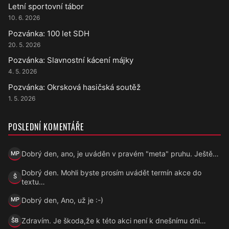
Letní sportovní tábor
10. 6. 2026
Pozvánka: 100 let SDH
20. 5. 2026
Pozvánka: Slavnostní kácení májky
4. 5. 2026
Pozvánka: Okrsková hasičská soutěž
1. 5. 2026
POSLEDNÍ KOMENTÁŘE
Dobrý den, ano, je uváděn v pravém "meta" pruhu. Ještě…
MP
Marek Přecechtěl
Dobrý den. Mohli byste prosím uvádět termín akce do
Š
Šárka
textu…
Dobrý den, Ano, už je :-)
MP
Marek Přecechtěl
Zdravím. Je škoda,že k této akci není k dnešnímu dni…
ŠB
Šárka B.