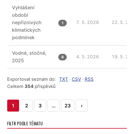
Vyhlášení
období
nepříznivých
7. 5. 2026
22. 5. 20
1
klimatických
podmínek
Vodné, stočné,
4. 5. 2026
19. 5. 20
8
2025
Exportovat seznam do:
TXT
·
CSV
·
RSS
Celkem
354
příspěvků
Stránkování
1
2
3
…
23
›
příspěvků
FILTR PODLE TÉMATU