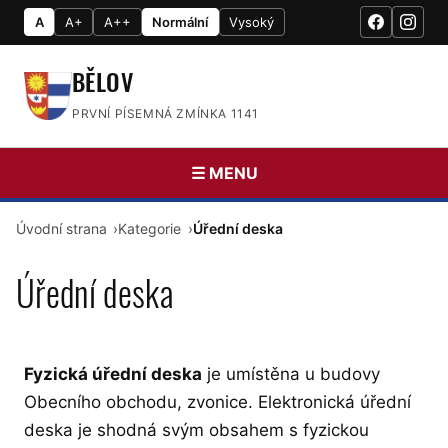
A
A+
A++
Normální
Vysoký
BĚLOV
PRVNÍ PÍSEMNÁ ZMÍNKA 1141
☰ MENU
Úvodní strana
Kategorie
Úřední deska
Úřední deska
Fyzická úřední deska
je umístěna u budovy
Obecního obchodu, zvonice. Elektronická úřední
deska je shodná svým obsahem s fyzickou