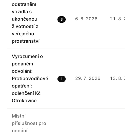
odstranění
vozidla s
ukončenou
6. 8. 2026
21. 8. 20
3
životností z
veřejného
prostranství
Vyrozumění o
podaném
odvolání:
Protipovodňové
29. 7. 2026
13. 8. 20
1
opatření:
odlehčení Kč
Otrokovice
Místní
příslušnost pro
podání