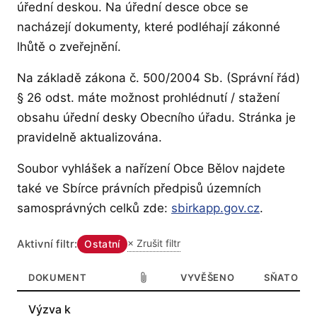
úřední deskou. Na úřední desce obce se
nacházejí dokumenty, které podléhají zákonné
lhůtě o zveřejnění.
Na základě zákona č. 500/2004 Sb. (Správní řád)
§ 26 odst. máte možnost prohlédnutí / stažení
obsahu úřední desky Obecního úřadu. Stránka je
pravidelně aktualizována.
Soubor vyhlášek a nařízení Obce Bělov najdete
také ve Sbírce právních předpisů územních
— otevírá
samosprávných celků zde:
sbirkapp.gov.cz
.
Aktivní filtr:
× Zrušit filtr
Ostatní
DOKUMENT
VYVĚŠENO
SŇATO
Seznam dokumentů na úřední desce obce Bělov
Výzva k