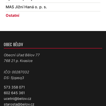
MAS Jižní Haná o. p. s.
Ostatní
OBEC BĚLOV
Obecní úřad Bělov 77
768 21 p. Kvasice
IČO: 00287032
DS: 5jqasq3
573 358 071
602 645 361
ucetni@belov.cz
starosta@belov.cz