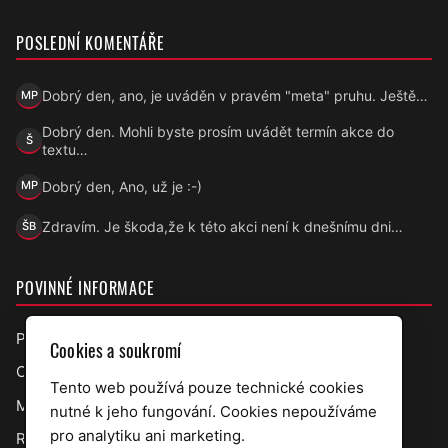
POSLEDNÍ KOMENTÁŘE
Dobrý den, ano, je uváděn v pravém "meta" pruhu. Ještě…
MP
Marek Přecechtěl
Dobrý den. Mohli byste prosím uvádět termín akce do
Š
Šárka
textu…
Dobrý den, Ano, už je :-)
MP
Marek Přecechtěl
Zdravím. Je škoda,že k této akci není k dnešnímu dni…
ŠB
Šárka B.
POVINNÉ INFORMACE
Prohlášení o přístupnosti
Cookies a soukromí
Ochrana osobních údajů
Tento web používá pouze technické cookies
Mapa webu
nutné k jeho fungování. Cookies nepoužíváme
pro analytiku ani marketing.
RSS úřední deska