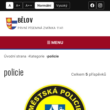
A
A+
A++
Normální
Vysoký
BĚLOV
PRVNÍ PÍSEMNÁ ZMÍNKA 1141
☰ MENU
Úvodní strana
Kategorie
policie
policie
Celkem
5
příspěvků