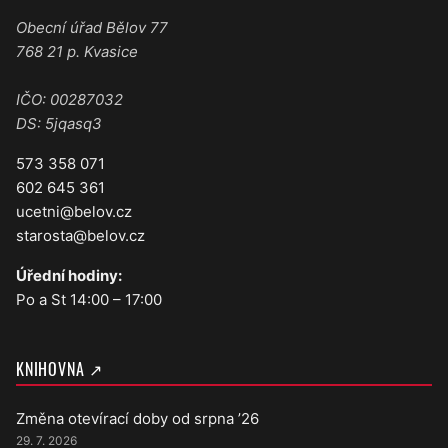
Obecní úřad Bělov 77
768 21 p. Kvasice
IČO: 00287032
DS: 5jqasq3
573 358 071
602 645 361
ucetni@belov.cz
starosta@belov.cz
Úřední hodiny:
Po a St 14:00 – 17:00
KNIHOVNA ↗
Změna otevírací doby od srpna ’26
29. 7. 2026